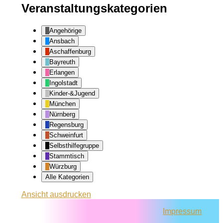
Veranstaltungskategorien
Angehörige
Ansbach
Aschaffenburg
Bayreuth
Erlangen
Ingolstadt
Kinder-&Jugend
München
Nürnberg
Regensburg
Schweinfurt
Selbsthilfegruppe
Stammtisch
Würzburg
Alle Kategorien
Ansicht
ausdrucken
Impressum