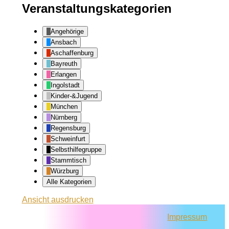
Veranstaltungskategorien
Angehörige
Ansbach
Aschaffenburg
Bayreuth
Erlangen
Ingolstadt
Kinder-&Jugend
München
Nürnberg
Regensburg
Schweinfurt
Selbsthilfegruppe
Stammtisch
Würzburg
Alle Kategorien
Ansicht
ausdrucken
Impressum