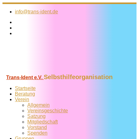
Zum
Inhalt
info@trans-ident.de
springen
Selbsthilfeorganisation
Trans-Ident e.V.
Startseite
Beratung
Verein
Allgemein
Vereins­geschichte
Satzung
Mitglied­schaft
Vorstand
Spenden
Gruppen