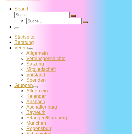
Search
Suche
Suche
Suche
…
Suche
…
Menü
Startseite
Beratung
Verein
Allgemein
Vereins­geschichte
Satzung
Mitglied­schaft
Vorstand
Spenden
Gruppen
Allgemein
Kalender
Ansbach
Aschaffenburg
Bayreuth
Erlangen/Nürnberg
München
Regensburg
Schweinfurt