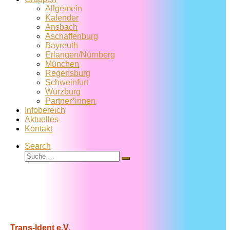
Allgemein
Kalender
Ansbach
Aschaffenburg
Bayreuth
Erlangen/Nürnberg
München
Regensburg
Schweinfurt
Würzburg
Partner*innen
Infobereich
Aktuelles
Kontakt
Search
Suche
Suche
…
Trans-Ident e.V.