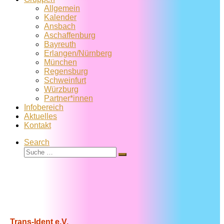
Allgemein
Kalender
Ansbach
Aschaffenburg
Bayreuth
Erlangen/Nürnberg
München
Regensburg
Schweinfurt
Würzburg
Partner*innen
Infobereich
Aktuelles
Kontakt
Search
Suche
Suche
…
Trans-Ident e.V.