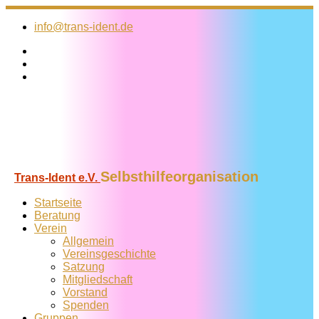
Zum
Inhalt
info@trans-ident.de
springen
Selbsthilfeorganisation
Trans-Ident e.V.
Startseite
Beratung
Verein
Allgemein
Vereins­geschichte
Satzung
Mitglied­schaft
Vorstand
Spenden
Gruppen