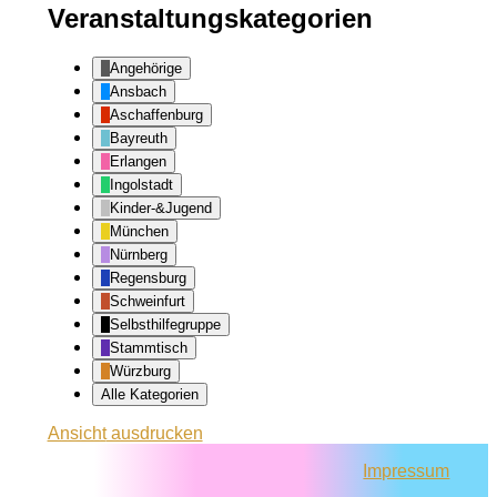
Veranstaltungskategorien
Angehörige
Ansbach
Aschaffenburg
Bayreuth
Erlangen
Ingolstadt
Kinder-&Jugend
München
Nürnberg
Regensburg
Schweinfurt
Selbsthilfegruppe
Stammtisch
Würzburg
Alle Kategorien
Ansicht
ausdrucken
Impressum