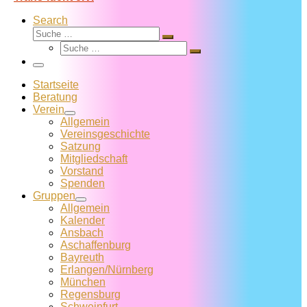
Search
Suche
Suche
Suche
…
Suche
…
Menü
Startseite
Beratung
Verein
Allgemein
Vereins­geschichte
Satzung
Mitglied­schaft
Vorstand
Spenden
Gruppen
Allgemein
Kalender
Ansbach
Aschaffenburg
Bayreuth
Erlangen/Nürnberg
München
Regensburg
Schweinfurt