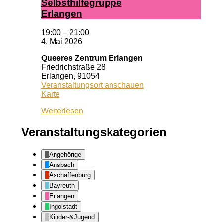
Selbst­hil­fe­grup­pe
Er­lan­gen
19:00
–
21:00
4. Mai 2026
Queeres Zentrum Erlangen
Friedrichstraße 28
Erlangen
,
91054
Veranstaltungsort anschauen
Queeres
Karte
Zentrum
Weiterlesen
Erlangen
Veranstaltungskategorien
Angehörige
Ansbach
Aschaffenburg
Bayreuth
Erlangen
Ingolstadt
Kinder-&Jugend