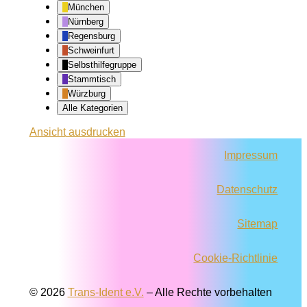
München
Nürnberg
Regensburg
Schweinfurt
Selbsthilfegruppe
Stammtisch
Würzburg
Alle Kategorien
Ansicht
ausdrucken
Impressum
Datenschutz
Sitemap
Cookie-Richtlinie
© 2026
Trans-Ident e.V.
–
Alle Rechte vorbehalten