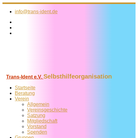
Zum
Inhalt
info@trans-ident.de
springen
Selbsthilfeorganisation
Trans-Ident e.V.
Startseite
Beratung
Verein
Allgemein
Vereins­geschichte
Satzung
Mitglied­schaft
Vorstand
Spenden
Gruppen