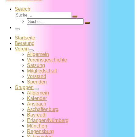
Search
Suche
Suche
Suche
…
Suche
…
Menü
Startseite
Beratung
Verein
Allgemein
Vereins­geschichte
Satzung
Mitglied­schaft
Vorstand
Spenden
Gruppen
Allgemein
Kalender
Ansbach
Aschaffenburg
Bayreuth
Erlangen/Nürnberg
München
Regensburg
Schweinfurt