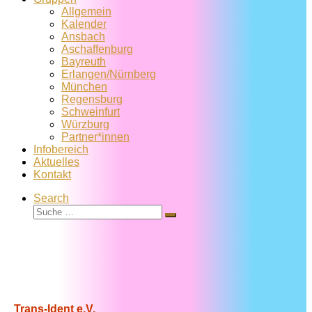
Allgemein
Kalender
Ansbach
Aschaffenburg
Bayreuth
Erlangen/Nürnberg
München
Regensburg
Schweinfurt
Würzburg
Partner*innen
Infobereich
Aktuelles
Kontakt
Search
Suche
Suche
…
Trans-Ident e.V.