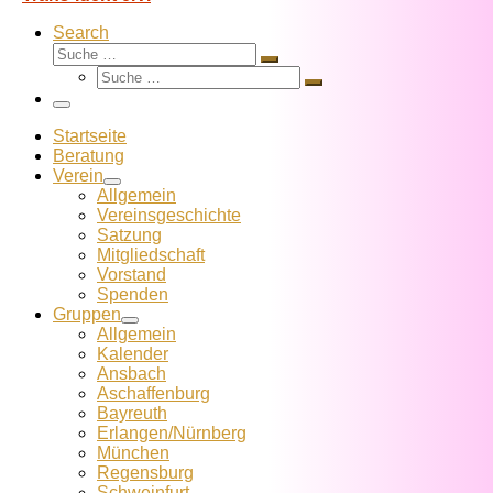
Search
Suche
Suche
Suche
…
Suche
…
Menü
Startseite
Beratung
Verein
Allgemein
Vereins­geschichte
Satzung
Mitglied­schaft
Vorstand
Spenden
Gruppen
Allgemein
Kalender
Ansbach
Aschaffenburg
Bayreuth
Erlangen/Nürnberg
München
Regensburg
Schweinfurt