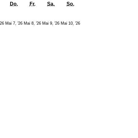
g
Mittwoch
Donnerstag
Freitag
Samstag
Sonntag
Do.
Fr.
Sa.
So.
6.
7.
8.
9.
10.
'26
Mai 7, '26
Mai 8, '26
Mai 9, '26
Mai 10, '26
Mai
Mai
Mai
Mai
Mai
2026
2026
2026
2026
2026