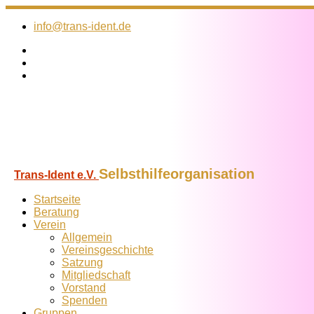
Zum
Inhalt
info@trans-ident.de
springen
Selbsthilfeorganisation
Trans-Ident e.V.
Startseite
Beratung
Verein
Allgemein
Vereins­geschichte
Satzung
Mitglied­schaft
Vorstand
Spenden
Gruppen