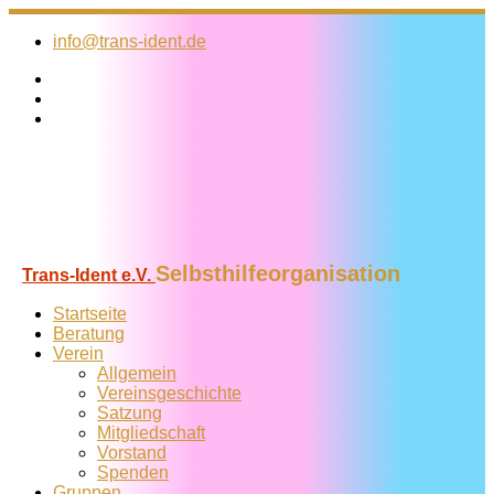
Zum
Inhalt
info@trans-ident.de
springen
Selbsthilfeorganisation
Trans-Ident e.V.
Startseite
Beratung
Verein
Allgemein
Vereins­geschichte
Satzung
Mitglied­schaft
Vorstand
Spenden
Gruppen