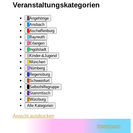
Veranstaltungskategorien
Angehörige
Ansbach
Aschaffenburg
Bayreuth
Erlangen
Ingolstadt
Kinder-&Jugend
München
Nürnberg
Regensburg
Schweinfurt
Selbsthilfegruppe
Stammtisch
Würzburg
Alle Kategorien
Ansicht
ausdrucken
Impressum