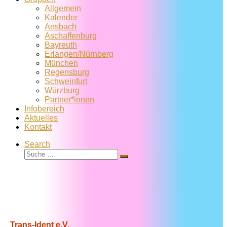
Allgemein
Kalender
Ansbach
Aschaffenburg
Bayreuth
Erlangen/Nürnberg
München
Regensburg
Schweinfurt
Würzburg
Partner*innen
Infobereich
Aktuelles
Kontakt
Search
Suche
Suche
…
Trans-Ident e.V.