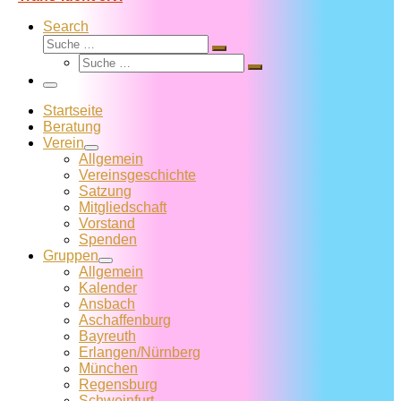
Search
Suche
Suche
Suche
…
Suche
…
Menü
Startseite
Beratung
Verein
Allgemein
Vereins­geschichte
Satzung
Mitglied­schaft
Vorstand
Spenden
Gruppen
Allgemein
Kalender
Ansbach
Aschaffenburg
Bayreuth
Erlangen/Nürnberg
München
Regensburg
Schweinfurt