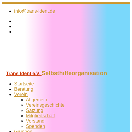
Zum
Inhalt
info@trans-ident.de
springen
Selbsthilfeorganisation
Trans-Ident e.V.
Startseite
Beratung
Verein
Allgemein
Vereins­geschichte
Satzung
Mitglied­schaft
Vorstand
Spenden
Gruppen