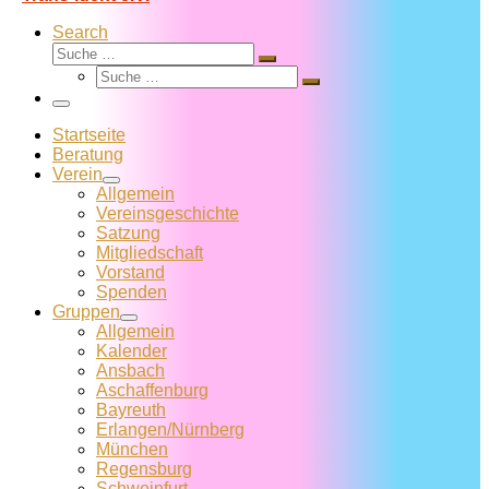
Search
Suche
Suche
Suche
…
Suche
…
Menü
Startseite
Beratung
Verein
Allgemein
Vereins­geschichte
Satzung
Mitglied­schaft
Vorstand
Spenden
Gruppen
Allgemein
Kalender
Ansbach
Aschaffenburg
Bayreuth
Erlangen/Nürnberg
München
Regensburg
Schweinfurt