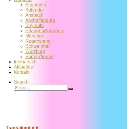
Allgemein
Kalender
Ansbach
Aschaffenburg
Bayreuth
Erlangen/Nürnberg
München
Regensburg
Schweinfurt
Würzburg
Partner*innen
Infobereich
Aktuelles
Kontakt
Search
Suche
Suche
…
Trans-Ident e.V.