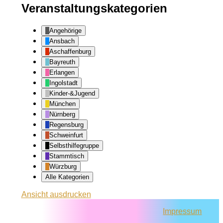
Veranstaltungskategorien
Angehörige
Ansbach
Aschaffenburg
Bayreuth
Erlangen
Ingolstadt
Kinder-&Jugend
München
Nürnberg
Regensburg
Schweinfurt
Selbsthilfegruppe
Stammtisch
Würzburg
Alle Kategorien
Ansicht
ausdrucken
Impressum