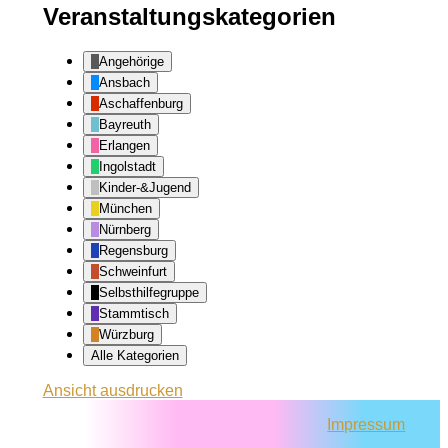
Veranstaltungskategorien
Angehörige
Ansbach
Aschaffenburg
Bayreuth
Erlangen
Ingolstadt
Kinder-&Jugend
München
Nürnberg
Regensburg
Schweinfurt
Selbsthilfegruppe
Stammtisch
Würzburg
Alle Kategorien
Ansicht
ausdrucken
Impressum