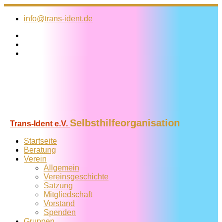
Zum
Inhalt
info@trans-ident.de
springen
Selbsthilfeorganisation
Trans-Ident e.V.
Startseite
Beratung
Verein
Allgemein
Vereins­geschichte
Satzung
Mitglied­schaft
Vorstand
Spenden
Gruppen