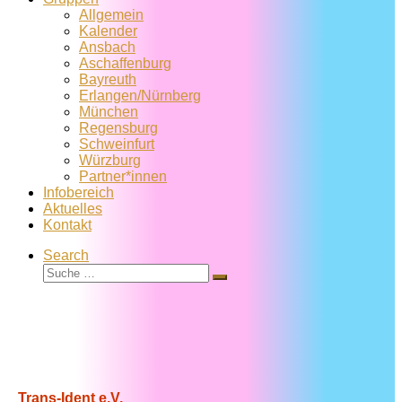
Allgemein
Kalender
Ansbach
Aschaffenburg
Bayreuth
Erlangen/Nürnberg
München
Regensburg
Schweinfurt
Würzburg
Partner*innen
Infobereich
Aktuelles
Kontakt
Search
Suche
Suche
…
Trans-Ident e.V.