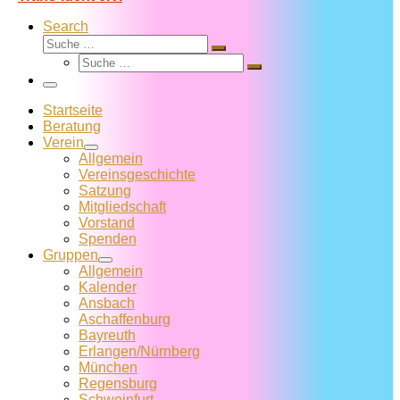
Search
Suche
Suche
Suche
…
Suche
…
Menü
Startseite
Beratung
Verein
Allgemein
Vereins­geschichte
Satzung
Mitglied­schaft
Vorstand
Spenden
Gruppen
Allgemein
Kalender
Ansbach
Aschaffenburg
Bayreuth
Erlangen/Nürnberg
München
Regensburg
Schweinfurt