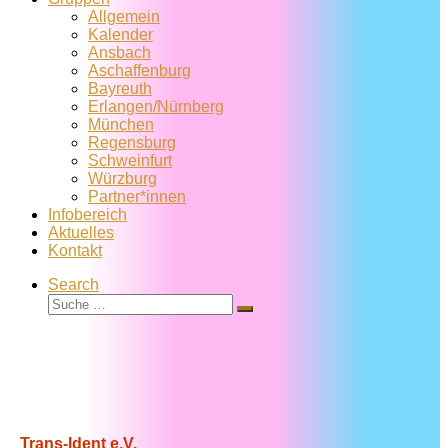
Allgemein
Kalender
Ansbach
Aschaffenburg
Bayreuth
Erlangen/Nürnberg
München
Regensburg
Schweinfurt
Würzburg
Partner*innen
Infobereich
Aktuelles
Kontakt
Search
Suche
Suche
…
Trans-Ident e.V.