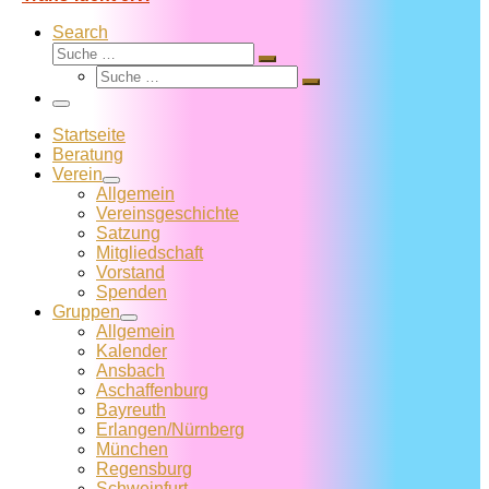
Search
Suche
Suche
Suche
…
Suche
…
Menü
Startseite
Beratung
Verein
Allgemein
Vereins­geschichte
Satzung
Mitglied­schaft
Vorstand
Spenden
Gruppen
Allgemein
Kalender
Ansbach
Aschaffenburg
Bayreuth
Erlangen/Nürnberg
München
Regensburg
Schweinfurt