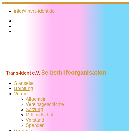
Zum
Inhalt
info@trans-ident.de
springen
Selbsthilfeorganisation
Trans-Ident e.V.
Startseite
Beratung
Verein
Allgemein
Vereins­geschichte
Satzung
Mitglied­schaft
Vorstand
Spenden
Gruppen