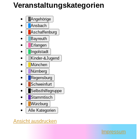
Veranstaltungskategorien
Angehörige
Ansbach
Aschaffenburg
Bayreuth
Erlangen
Ingolstadt
Kinder-&Jugend
München
Nürnberg
Regensburg
Schweinfurt
Selbsthilfegruppe
Stammtisch
Würzburg
Alle Kategorien
Ansicht
ausdrucken
Impressum