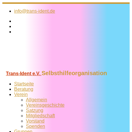
Zum
Inhalt
info@trans-ident.de
springen
Selbsthilfeorganisation
Trans-Ident e.V.
Startseite
Beratung
Verein
Allgemein
Vereins­geschichte
Satzung
Mitglied­schaft
Vorstand
Spenden
Gruppen