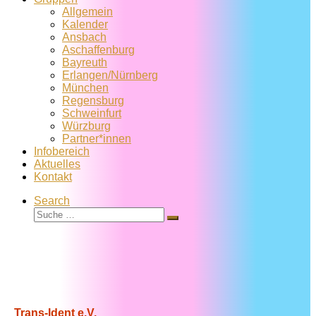
Allgemein
Kalender
Ansbach
Aschaffenburg
Bayreuth
Erlangen/Nürnberg
München
Regensburg
Schweinfurt
Würzburg
Partner*innen
Infobereich
Aktuelles
Kontakt
Search
Suche
Suche
…
Trans-Ident e.V.