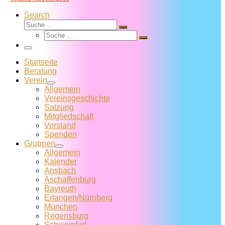
Search
Suche
Suche
Suche
…
Suche
…
Menü
Startseite
Beratung
Verein
Allgemein
Vereins­geschichte
Satzung
Mitglied­schaft
Vorstand
Spenden
Gruppen
Allgemein
Kalender
Ansbach
Aschaffenburg
Bayreuth
Erlangen/Nürnberg
München
Regensburg
Schweinfurt