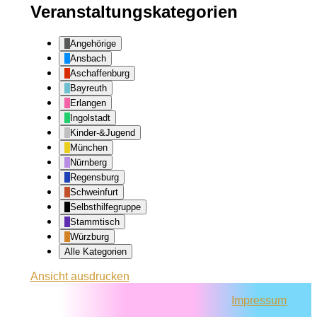
Veranstaltungskategorien
Angehörige
Ansbach
Aschaffenburg
Bayreuth
Erlangen
Ingolstadt
Kinder-&Jugend
München
Nürnberg
Regensburg
Schweinfurt
Selbsthilfegruppe
Stammtisch
Würzburg
Alle Kategorien
Ansicht
ausdrucken
Impressum