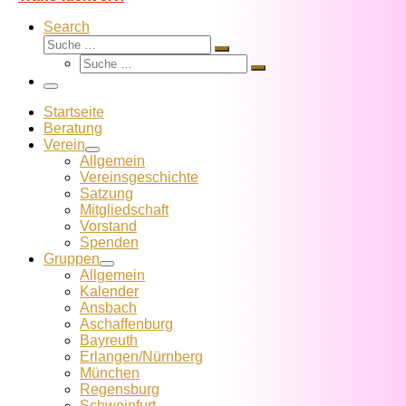
Search
Suche
Suche
Suche
…
Suche
…
Menü
Startseite
Beratung
Verein
Allgemein
Vereins­geschichte
Satzung
Mitglied­schaft
Vorstand
Spenden
Gruppen
Allgemein
Kalender
Ansbach
Aschaffenburg
Bayreuth
Erlangen/Nürnberg
München
Regensburg
Schweinfurt