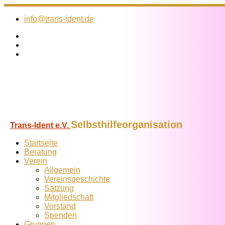
Zum
Inhalt
info@trans-ident.de
springen
Selbsthilfeorganisation
Trans-Ident e.V.
Startseite
Beratung
Verein
Allgemein
Vereins­geschichte
Satzung
Mitglied­schaft
Vorstand
Spenden
Gruppen