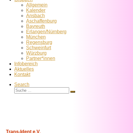
Allgemein
Kalender
Ansbach
Aschaffenburg
Bayreuth
Erlangen/Nürnberg
München
Regensburg
Schweinfurt
Würzburg
Partner*innen
Infobereich
Aktuelles
Kontakt
Search
Suche
Suche
…
Trans-Ident e.V.