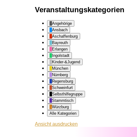
Veranstaltungskategorien
Angehörige
Ansbach
Aschaffenburg
Bayreuth
Erlangen
Ingolstadt
Kinder-&Jugend
München
Nürnberg
Regensburg
Schweinfurt
Selbsthilfegruppe
Stammtisch
Würzburg
Alle Kategorien
Ansicht
ausdrucken