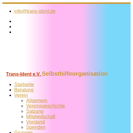
Zum
Inhalt
info@trans-ident.de
springen
Selbsthilfeorganisation
Trans-Ident e.V.
Startseite
Beratung
Verein
Allgemein
Vereins­geschichte
Satzung
Mitglied­schaft
Vorstand
Spenden
Gruppen