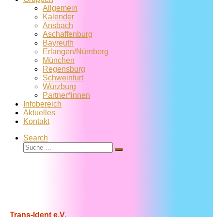
Allgemein
Kalender
Ansbach
Aschaffenburg
Bayreuth
Erlangen/Nürnberg
München
Regensburg
Schweinfurt
Würzburg
Partner*innen
Infobereich
Aktuelles
Kontakt
Search
Suche
Suche
…
Trans-Ident e.V.