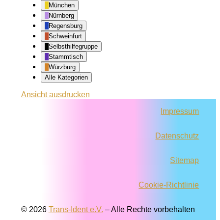
München
Nürnberg
Regensburg
Schweinfurt
Selbsthilfegruppe
Stammtisch
Würzburg
Alle Kategorien
Ansicht
ausdrucken
Impressum
Datenschutz
Sitemap
Cookie-Richtlinie
© 2026
Trans-Ident e.V.
–
Alle Rechte vorbehalten