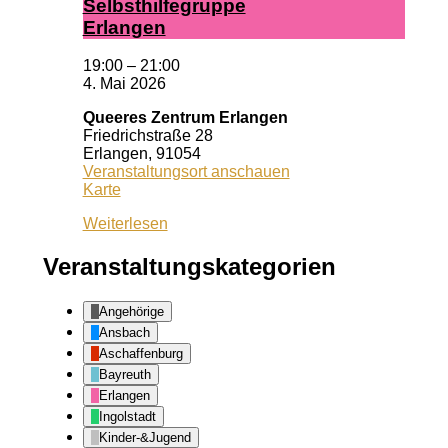
Selbst­hil­fe­grup­pe
Er­lan­gen
19:00
–
21:00
4. Mai 2026
Queeres Zentrum Erlangen
Friedrichstraße 28
Erlangen
,
91054
Veranstaltungsort anschauen
Queeres
Karte
Zentrum
Weiterlesen
Erlangen
Veranstaltungskategorien
Angehörige
Ansbach
Aschaffenburg
Bayreuth
Erlangen
Ingolstadt
Kinder-&Jugend