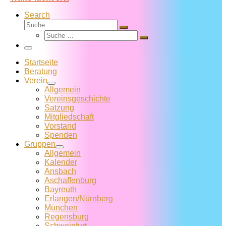
Search
Suche
Suche
Suche
…
Suche
…
Menü
Startseite
Beratung
Verein
Allgemein
Vereins­geschichte
Satzung
Mitglied­schaft
Vorstand
Spenden
Gruppen
Allgemein
Kalender
Ansbach
Aschaffenburg
Bayreuth
Erlangen/Nürnberg
München
Regensburg
Schweinfurt