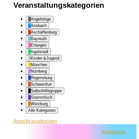
Veranstaltungskategorien
Angehörige
Ansbach
Aschaffenburg
Bayreuth
Erlangen
Ingolstadt
Kinder-&Jugend
München
Nürnberg
Regensburg
Schweinfurt
Selbsthilfegruppe
Stammtisch
Würzburg
Alle Kategorien
Ansicht
ausdrucken
Impressum