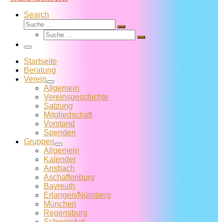
Search
Suche
Suche
Suche
…
Suche
…
Menü
Startseite
Beratung
Verein
Allgemein
Vereins­geschichte
Satzung
Mitglied­schaft
Vorstand
Spenden
Gruppen
Allgemein
Kalender
Ansbach
Aschaffenburg
Bayreuth
Erlangen/Nürnberg
München
Regensburg
Schweinfurt