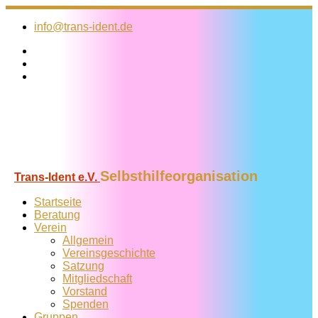
Zum
Inhalt
info@trans-ident.de
springen
Selbsthilfeorganisation
Trans-Ident e.V.
Startseite
Beratung
Verein
Allgemein
Vereins­geschichte
Satzung
Mitglied­schaft
Vorstand
Spenden
Gruppen