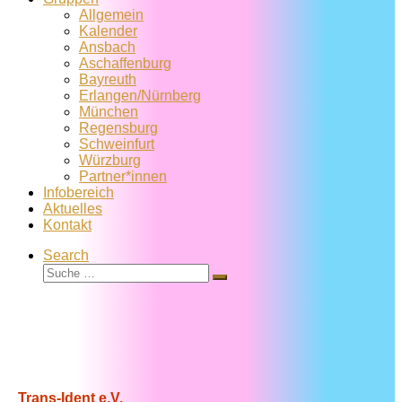
Allgemein
Kalender
Ansbach
Aschaffenburg
Bayreuth
Erlangen/Nürnberg
München
Regensburg
Schweinfurt
Würzburg
Partner*innen
Infobereich
Aktuelles
Kontakt
Search
Suche
Suche
…
Trans-Ident e.V.