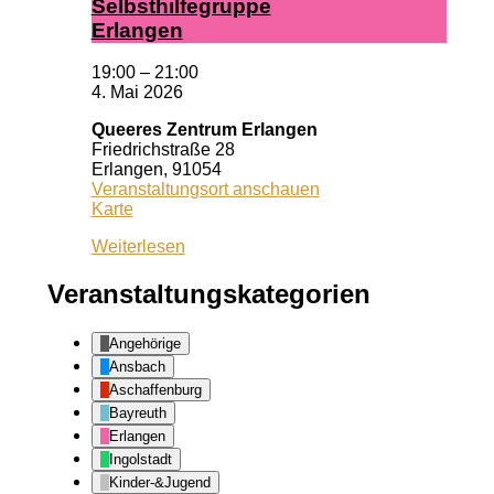
Selbst­hil­fe­grup­pe
Er­lan­gen
19:00
–
21:00
4. Mai 2026
Queeres Zentrum Erlangen
Friedrichstraße 28
Erlangen
,
91054
Veranstaltungsort anschauen
Queeres
Karte
Zentrum
Weiterlesen
Erlangen
Veranstaltungskategorien
Angehörige
Ansbach
Aschaffenburg
Bayreuth
Erlangen
Ingolstadt
Kinder-&Jugend