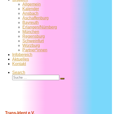
Allgemein
Kalender
Ansbach
Aschaffenburg
Bayreuth
Erlangen/Nürnberg
München
Regensburg
Schweinfurt
Würzburg
Partner*innen
Infobereich
Aktuelles
Kontakt
Search
Suche
Suche
…
Trans-Ident e.V.