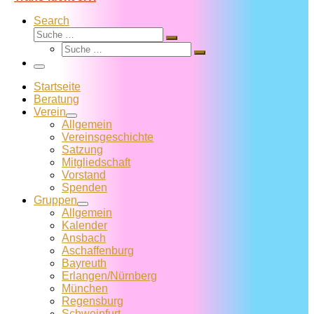
Search
Suche
Suche
Suche
…
Suche
…
Menü
Startseite
Beratung
Verein
Allgemein
Vereins­geschichte
Satzung
Mitglied­schaft
Vorstand
Spenden
Gruppen
Allgemein
Kalender
Ansbach
Aschaffenburg
Bayreuth
Erlangen/Nürnberg
München
Regensburg
Schweinfurt