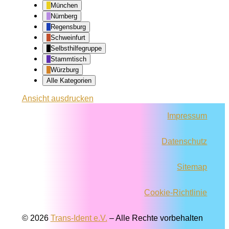
München
Nürnberg
Regensburg
Schweinfurt
Selbsthilfegruppe
Stammtisch
Würzburg
Alle Kategorien
Ansicht
ausdrucken
Impressum
Datenschutz
Sitemap
Cookie-Richtlinie
© 2026
Trans-Ident e.V.
–
Alle Rechte vorbehalten