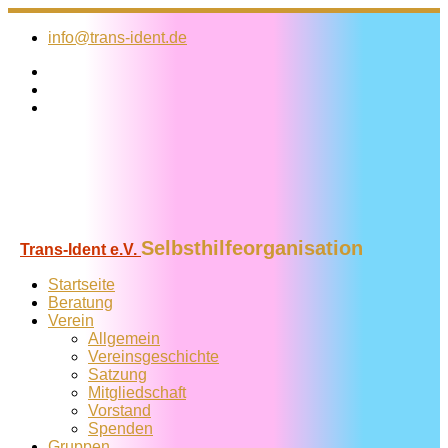
Zum
Inhalt
info@trans-ident.de
springen
Selbsthilfeorganisation
Trans-Ident e.V.
Startseite
Beratung
Verein
Allgemein
Vereins­geschichte
Satzung
Mitglied­schaft
Vorstand
Spenden
Gruppen