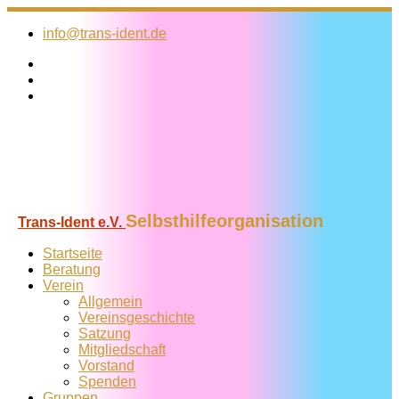
Zum
Inhalt
info@trans-ident.de
springen
Selbsthilfeorganisation
Trans-Ident e.V.
Startseite
Beratung
Verein
Allgemein
Vereins­geschichte
Satzung
Mitglied­schaft
Vorstand
Spenden
Gruppen