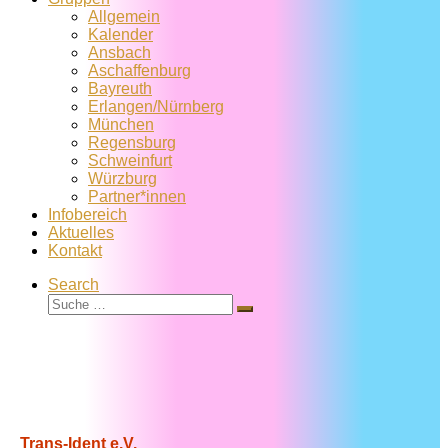
Allgemein
Kalender
Ansbach
Aschaffenburg
Bayreuth
Erlangen/Nürnberg
München
Regensburg
Schweinfurt
Würzburg
Partner*innen
Infobereich
Aktuelles
Kontakt
Search
Suche
Suche
…
Trans-Ident e.V.