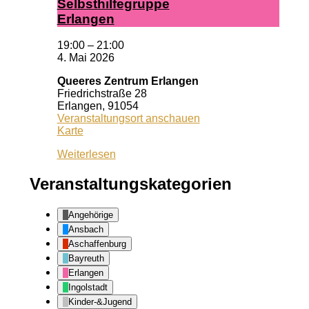
Selbst­hil­fe­grup­pe
Er­lan­gen
19:00
–
21:00
4. Mai 2026
Queeres Zentrum Erlangen
Friedrichstraße 28
Erlangen
,
91054
Veranstaltungsort anschauen
Queeres
Karte
Zentrum
Weiterlesen
Erlangen
Veranstaltungskategorien
Angehörige
Ansbach
Aschaffenburg
Bayreuth
Erlangen
Ingolstadt
Kinder-&Jugend