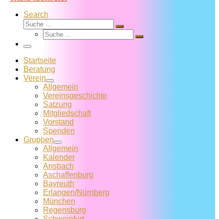
Search
Suche
Suche
Suche
…
Suche
…
Menü
Startseite
Beratung
Verein
Allgemein
Vereins­geschichte
Satzung
Mitglied­schaft
Vorstand
Spenden
Gruppen
Allgemein
Kalender
Ansbach
Aschaffenburg
Bayreuth
Erlangen/Nürnberg
München
Regensburg
Schweinfurt