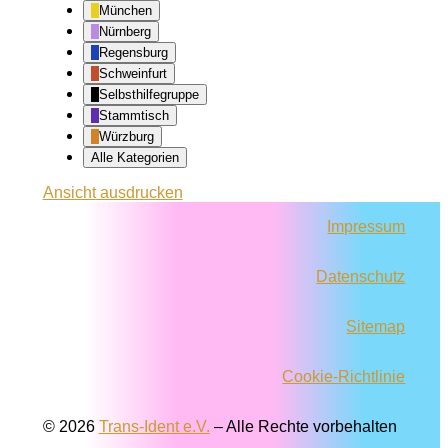
München
Nürnberg
Regensburg
Schweinfurt
Selbsthilfegruppe
Stammtisch
Würzburg
Alle Kategorien
Ansicht
ausdrucken
Impressum
Datenschutz
Sitemap
Cookie-Richtlinie
© 2026
Trans-Ident e.V.
–
Alle Rechte vorbehalten