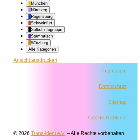
München
Nürnberg
Regensburg
Schweinfurt
Selbsthilfegruppe
Stammtisch
Würzburg
Alle Kategorien
Ansicht
ausdrucken
Impressum
Datenschutz
Sitemap
Cookie-Richtlinie
© 2026
Trans-Ident e.V.
–
Alle Rechte vorbehalten