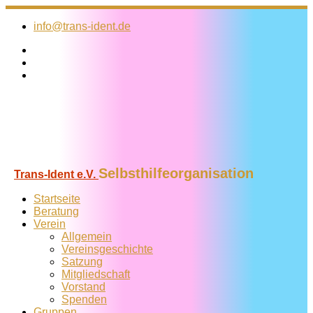
Zum
Inhalt
info@trans-ident.de
springen
Selbsthilfeorganisation
Trans-Ident e.V.
Startseite
Beratung
Verein
Allgemein
Vereins­geschichte
Satzung
Mitglied­schaft
Vorstand
Spenden
Gruppen