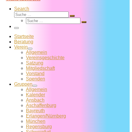
Search
Suche
Suche
Suche
…
Suche
…
Menü
Startseite
Beratung
Verein
Allgemein
Vereins­geschichte
Satzung
Mitglied­schaft
Vorstand
Spenden
Gruppen
Allgemein
Kalender
Ansbach
Aschaffenburg
Bayreuth
Erlangen/Nürnberg
München
Regensburg
Schweinfurt