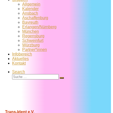
Allgemein
Kalender
Ansbach
Aschaffenburg
Bayreuth
Erlangen/Nürnberg
München
Regensburg
Schweinfurt
Würzburg
Partner*innen
Infobereich
Aktuelles
Kontakt
Search
Suche
Suche
…
Trans-Ident e.V.