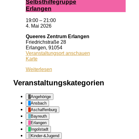
Selbst­hil­fe­grup­pe
Er­lan­gen
19:00
–
21:00
4. Mai 2026
Queeres Zentrum Erlangen
Friedrichstraße 28
Erlangen
,
91054
Veranstaltungsort anschauen
Queeres
Karte
Zentrum
Weiterlesen
Erlangen
Veranstaltungskategorien
Angehörige
Ansbach
Aschaffenburg
Bayreuth
Erlangen
Ingolstadt
Kinder-&Jugend