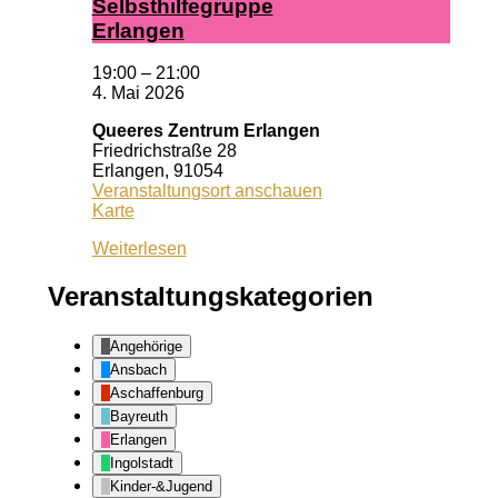
Selbst­hil­fe­grup­pe
Er­lan­gen
19:00
–
21:00
4. Mai 2026
Queeres Zentrum Erlangen
Friedrichstraße 28
Erlangen
,
91054
Veranstaltungsort anschauen
Queeres
Karte
Zentrum
Weiterlesen
Erlangen
Veranstaltungskategorien
Angehörige
Ansbach
Aschaffenburg
Bayreuth
Erlangen
Ingolstadt
Kinder-&Jugend