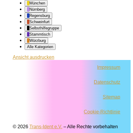
München
Nürnberg
Regensburg
Schweinfurt
Selbsthilfegruppe
Stammtisch
Würzburg
Alle Kategorien
Ansicht
ausdrucken
Impressum
Datenschutz
Sitemap
Cookie-Richtlinie
© 2026
Trans-Ident e.V.
–
Alle Rechte vorbehalten