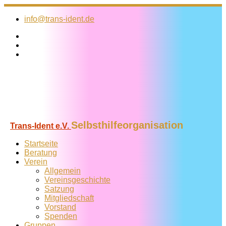
Zum
Inhalt
info@trans-ident.de
springen
Selbsthilfeorganisation
Trans-Ident e.V.
Startseite
Beratung
Verein
Allgemein
Vereins­geschichte
Satzung
Mitglied­schaft
Vorstand
Spenden
Gruppen