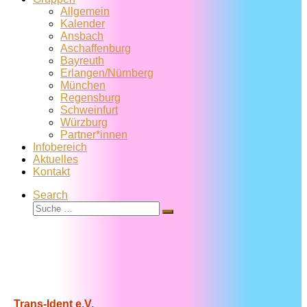
Allgemein
Kalender
Ansbach
Aschaffenburg
Bayreuth
Erlangen/Nürnberg
München
Regensburg
Schweinfurt
Würzburg
Partner*innen
Infobereich
Aktuelles
Kontakt
Search
Suche
Suche
…
Trans-Ident e.V.