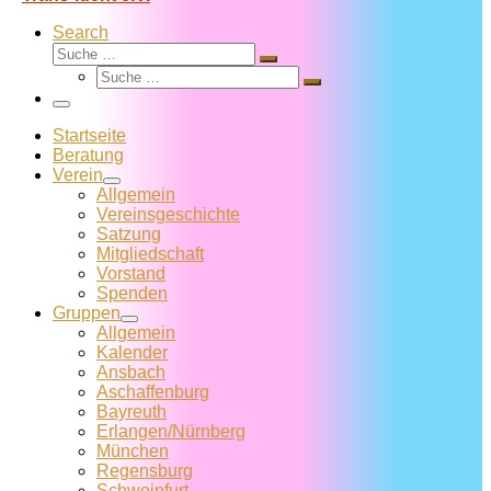
Search
Suche
Suche
Suche
…
Suche
…
Menü
Startseite
Beratung
Verein
Allgemein
Vereins­geschichte
Satzung
Mitglied­schaft
Vorstand
Spenden
Gruppen
Allgemein
Kalender
Ansbach
Aschaffenburg
Bayreuth
Erlangen/Nürnberg
München
Regensburg
Schweinfurt