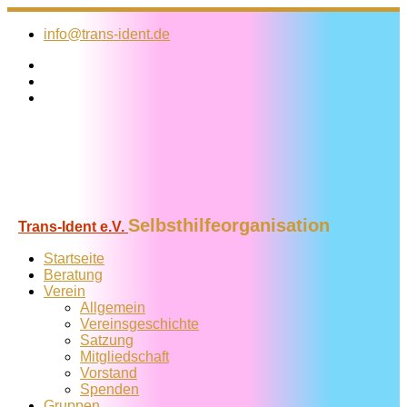
Zum
Inhalt
info@trans-ident.de
springen
Selbsthilfeorganisation
Trans-Ident e.V.
Startseite
Beratung
Verein
Allgemein
Vereins­geschichte
Satzung
Mitglied­schaft
Vorstand
Spenden
Gruppen