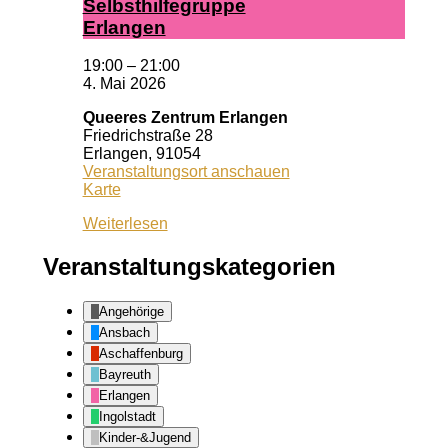
Selbst­hil­fe­grup­pe
Er­lan­gen
19:00
–
21:00
4. Mai 2026
Queeres Zentrum Erlangen
Friedrichstraße 28
Erlangen
,
91054
Veranstaltungsort anschauen
Queeres
Karte
Zentrum
Weiterlesen
Erlangen
Veranstaltungskategorien
Angehörige
Ansbach
Aschaffenburg
Bayreuth
Erlangen
Ingolstadt
Kinder-&Jugend