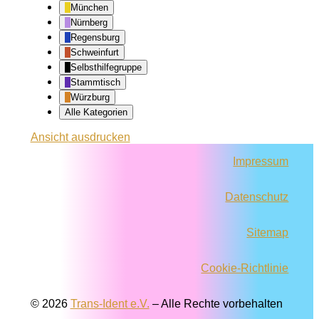
München
Nürnberg
Regensburg
Schweinfurt
Selbsthilfegruppe
Stammtisch
Würzburg
Alle Kategorien
Ansicht
ausdrucken
Impressum
Datenschutz
Sitemap
Cookie-Richtlinie
© 2026
Trans-Ident e.V.
–
Alle Rechte vorbehalten