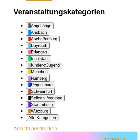
Veranstaltungskategorien
Angehörige
Ansbach
Aschaffenburg
Bayreuth
Erlangen
Ingolstadt
Kinder-&Jugend
München
Nürnberg
Regensburg
Schweinfurt
Selbsthilfegruppe
Stammtisch
Würzburg
Alle Kategorien
Ansicht
ausdrucken
Impressum