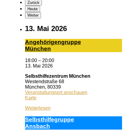
Zurück
Heute
Weiter
13. Mai 2026
An­ge­hö­ri­gen­grup­pe
Mün­chen
18:00
–
20:00
13. Mai 2026
Selbsthilfezentrum München
Westendstraße 68
München
,
80339
Veranstaltungsort anschauen
Selbsthilfezentrum
Karte
München
Weiterlesen
Selbst­hil­fe­grup­pe
Ans­bach