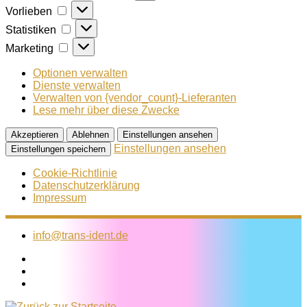
Vorlieben
Vorlieben
Statistiken
Statistiken
Marketing
Marketing
Optionen verwalten
Dienste verwalten
Verwalten von {vendor_count}-Lieferanten
Lese mehr über diese Zwecke
Akzeptieren
Ablehnen
Einstellungen ansehen
Einstellungen ansehen
Einstellungen speichern
Cookie-Richtlinie
Datenschutzerklärung
Impressum
Zum
Inhalt
info@trans-ident.de
springen