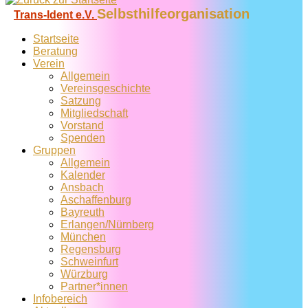
Selbsthilfeorganisation
Trans-Ident e.V.
Startseite
Beratung
Verein
Allgemein
Vereins­geschichte
Satzung
Mitglied­schaft
Vorstand
Spenden
Gruppen
Allgemein
Kalender
Ansbach
Aschaffenburg
Bayreuth
Erlangen/Nürnberg
München
Regensburg
Schweinfurt
Würzburg
Partner*innen
Infobereich