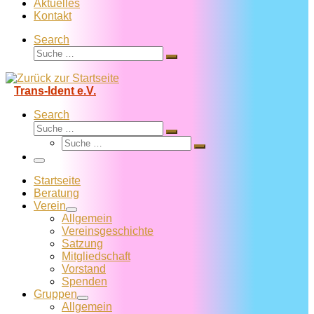
Aktuelles
Kontakt
Search
Suche
Suche
…
Trans-Ident e.V.
Search
Suche
Suche
Suche
…
Suche
…
Menü
Startseite
Beratung
Verein
Allgemein
Vereins­geschichte
Satzung
Mitglied­schaft
Vorstand
Spenden
Gruppen
Allgemein