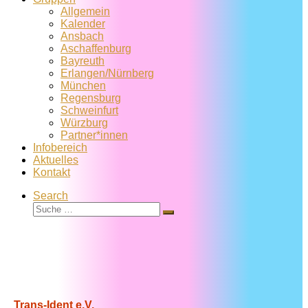
Allgemein
Kalender
Ansbach
Aschaffenburg
Bayreuth
Erlangen/Nürnberg
München
Regensburg
Schweinfurt
Würzburg
Partner*innen
Infobereich
Aktuelles
Kontakt
Search
Suche
Suche
…
Trans-Ident e.V.