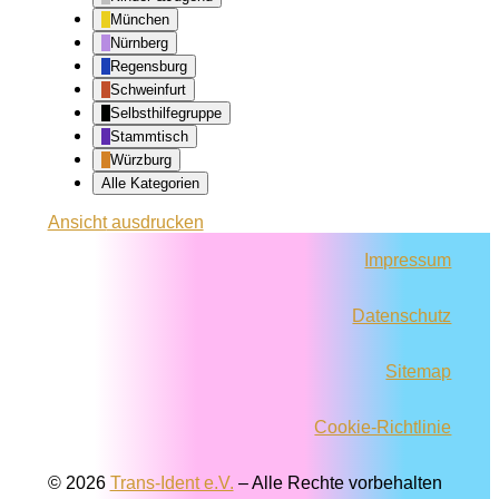
München
Nürnberg
Regensburg
Schweinfurt
Selbsthilfegruppe
Stammtisch
Würzburg
Alle Kategorien
Ansicht
ausdrucken
Impressum
Datenschutz
Sitemap
Cookie-Richtlinie
© 2026
Trans-Ident e.V.
–
Alle Rechte vorbehalten