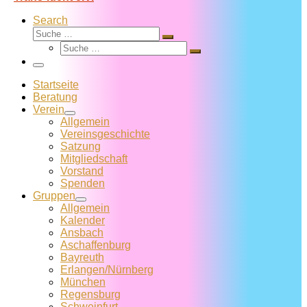
Search
Suche
Suche
Suche
…
Suche
…
Menü
Startseite
Beratung
Verein
Allgemein
Vereins­geschichte
Satzung
Mitglied­schaft
Vorstand
Spenden
Gruppen
Allgemein
Kalender
Ansbach
Aschaffenburg
Bayreuth
Erlangen/Nürnberg
München
Regensburg
Schweinfurt