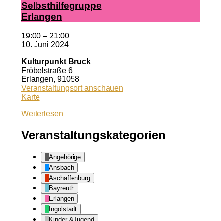
Selbst­hil­fe­grup­pe
Er­lan­gen
19:00
–
21:00
10. Juni 2024
Kulturpunkt Bruck
Fröbelstraße 6
Erlangen
,
91058
Veranstaltungsort anschauen
Kulturpunkt
Karte
Bruck
Weiterlesen
Veranstaltungskategorien
Angehörige
Ansbach
Aschaffenburg
Bayreuth
Erlangen
Ingolstadt
Kinder-&Jugend