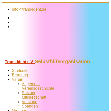
Zum
Inhalt
info@trans-ident.de
springen
Selbsthilfeorganisation
Trans-Ident e.V.
Startseite
Beratung
Verein
Allgemein
Vereins­geschichte
Satzung
Mitglied­schaft
Vorstand
Spenden
Gruppen