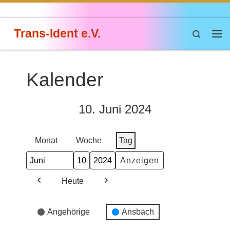
Zum Inhalt springen
Trans-Ident e.V.
Search
Me
Kalender
10. Juni 2024
Monat
Woche
Tag
Monat
Tag
Jahr
Heute
Zurück
Weiter
Veranstaltungskategorien
Angehörige
Ansbach