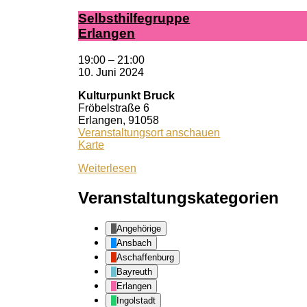
Selbst­hil­fe­grup­pe
Er­lan­gen
19:00
–
21:00
10. Juni 2024
Kulturpunkt Bruck
Fröbelstraße 6
Erlangen
,
91058
Veranstaltungsort anschauen
Kulturpunkt
Karte
Bruck
Weiterlesen
Veranstaltungskategorien
Angehörige
Ansbach
Aschaffenburg
Bayreuth
Erlangen
Ingolstadt