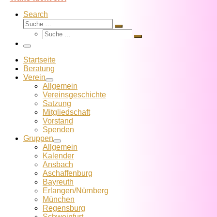
Search
Suche
Suche
Suche
…
Suche
…
Menü
Startseite
Beratung
Verein
Allgemein
Vereins­geschichte
Satzung
Mitglied­schaft
Vorstand
Spenden
Gruppen
Allgemein
Kalender
Ansbach
Aschaffenburg
Bayreuth
Erlangen/Nürnberg
München
Regensburg
Schweinfurt