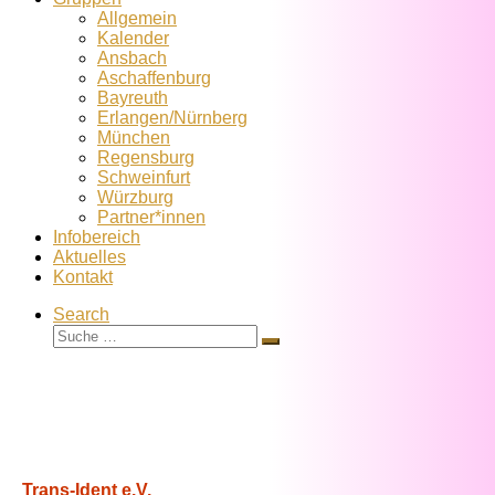
Allgemein
Kalender
Ansbach
Aschaffenburg
Bayreuth
Erlangen/Nürnberg
München
Regensburg
Schweinfurt
Würzburg
Partner*innen
Infobereich
Aktuelles
Kontakt
Search
Suche
Suche
…
Trans-Ident e.V.