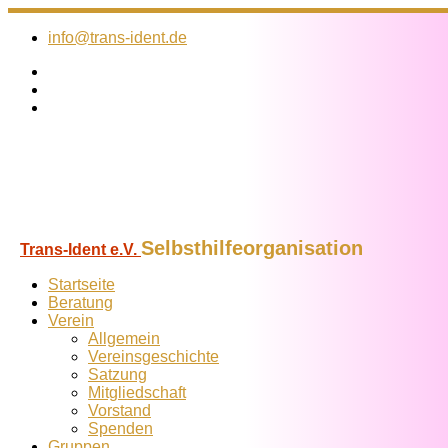
Zum
Inhalt
info@trans-ident.de
springen
Selbsthilfeorganisation
Trans-Ident e.V.
Startseite
Beratung
Verein
Allgemein
Vereins­geschichte
Satzung
Mitglied­schaft
Vorstand
Spenden
Gruppen