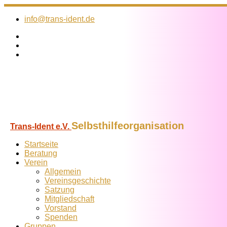
Zum
Inhalt
info@trans-ident.de
springen
Selbsthilfeorganisation
Trans-Ident e.V.
Startseite
Beratung
Verein
Allgemein
Vereins­geschichte
Satzung
Mitglied­schaft
Vorstand
Spenden
Gruppen