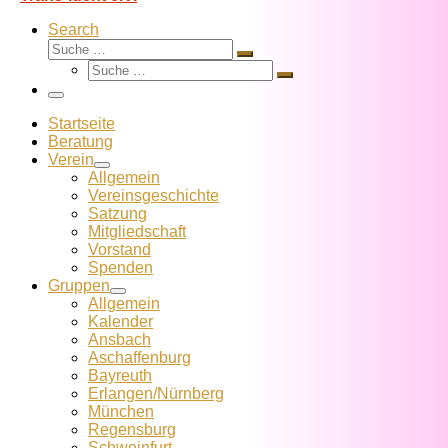
Search
Suche
Suche
Suche
…
Suche
…
Menü
Startseite
Beratung
Verein
Allgemein
Vereins­geschichte
Satzung
Mitglied­schaft
Vorstand
Spenden
Gruppen
Allgemein
Kalender
Ansbach
Aschaffenburg
Bayreuth
Erlangen/Nürnberg
München
Regensburg
Schweinfurt