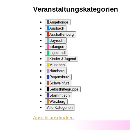
Veranstaltungskategorien
Angehörige
Ansbach
Aschaffenburg
Bayreuth
Erlangen
Ingolstadt
Kinder-&Jugend
München
Nürnberg
Regensburg
Schweinfurt
Selbsthilfegruppe
Stammtisch
Würzburg
Alle Kategorien
Ansicht
ausdrucken