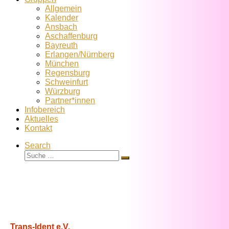
Allgemein
Kalender
Ansbach
Aschaffenburg
Bayreuth
Erlangen/Nürnberg
München
Regensburg
Schweinfurt
Würzburg
Partner*innen
Infobereich
Aktuelles
Kontakt
Search
Suche
Suche
…
Trans-Ident e.V.