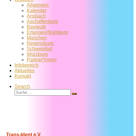
Allgemein
Kalender
Ansbach
Aschaffenburg
Bayreuth
Erlangen/Nürnberg
München
Regensburg
Schweinfurt
Würzburg
Partner*innen
Infobereich
Aktuelles
Kontakt
Search
Suche
Suche
…
Trans-Ident e.V.