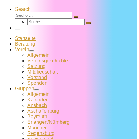
Search
Suche
Suche
Suche
…
Suche
…
Menü
Startseite
Beratung
Verein
Allgemein
Vereins­geschichte
Satzung
Mitglied­schaft
Vorstand
Spenden
Gruppen
Allgemein
Kalender
Ansbach
Aschaffenburg
Bayreuth
Erlangen/Nürnberg
München
Regensburg
Schweinfurt