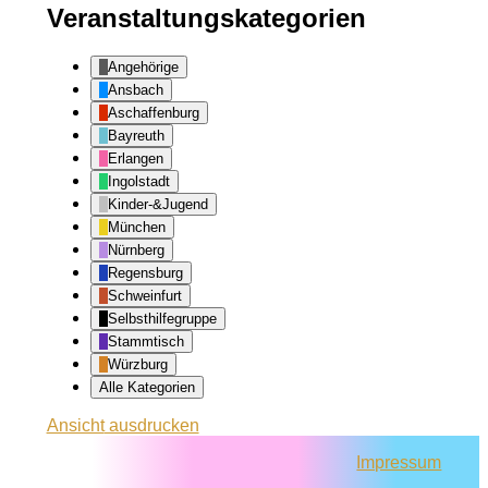
Veranstaltungskategorien
Angehörige
Ansbach
Aschaffenburg
Bayreuth
Erlangen
Ingolstadt
Kinder-&Jugend
München
Nürnberg
Regensburg
Schweinfurt
Selbsthilfegruppe
Stammtisch
Würzburg
Alle Kategorien
Ansicht
ausdrucken
Impressum