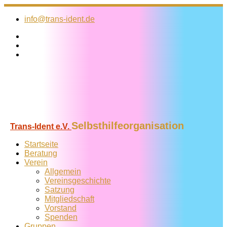
Zum
Inhalt
info@trans-ident.de
springen
Selbsthilfeorganisation
Trans-Ident e.V.
Startseite
Beratung
Verein
Allgemein
Vereins­geschichte
Satzung
Mitglied­schaft
Vorstand
Spenden
Gruppen