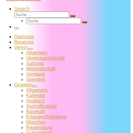
Search
Suche
Suche
Suche
…
Suche
…
Menü
Startseite
Beratung
Verein
Allgemein
Vereins­geschichte
Satzung
Mitglied­schaft
Vorstand
Spenden
Gruppen
Allgemein
Kalender
Ansbach
Aschaffenburg
Bayreuth
Erlangen/Nürnberg
München
Regensburg
Schweinfurt