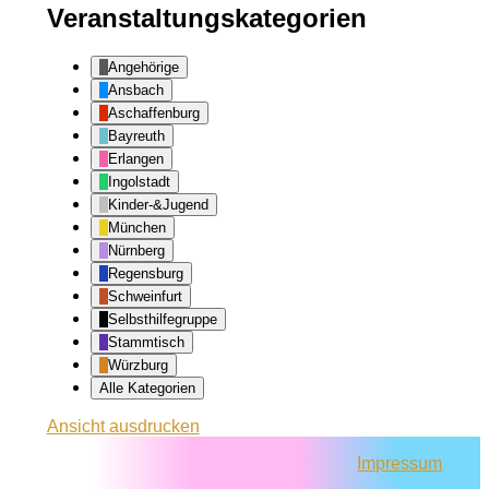
Veranstaltungskategorien
Angehörige
Ansbach
Aschaffenburg
Bayreuth
Erlangen
Ingolstadt
Kinder-&Jugend
München
Nürnberg
Regensburg
Schweinfurt
Selbsthilfegruppe
Stammtisch
Würzburg
Alle Kategorien
Ansicht
ausdrucken
Impressum