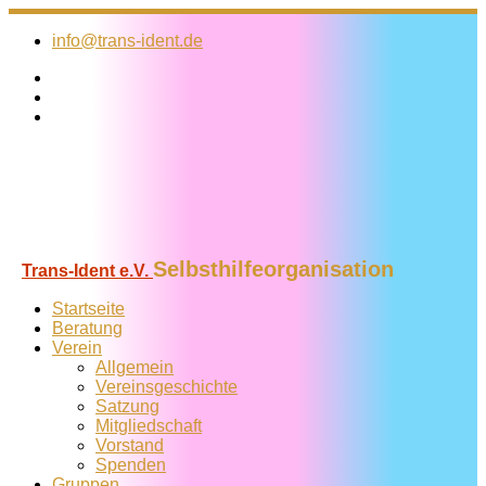
Zum
Inhalt
info@trans-ident.de
springen
Selbsthilfeorganisation
Trans-Ident e.V.
Startseite
Beratung
Verein
Allgemein
Vereins­geschichte
Satzung
Mitglied­schaft
Vorstand
Spenden
Gruppen