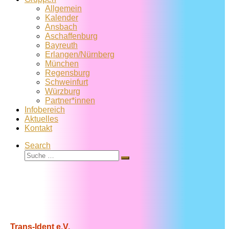
Allgemein
Kalender
Ansbach
Aschaffenburg
Bayreuth
Erlangen/Nürnberg
München
Regensburg
Schweinfurt
Würzburg
Partner*innen
Infobereich
Aktuelles
Kontakt
Search
Suche
Suche
…
Trans-Ident e.V.