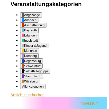
Veranstaltungskategorien
Angehörige
Ansbach
Aschaffenburg
Bayreuth
Erlangen
Ingolstadt
Kinder-&Jugend
München
Nürnberg
Regensburg
Schweinfurt
Selbsthilfegruppe
Stammtisch
Würzburg
Alle Kategorien
Ansicht
ausdrucken
Impressum