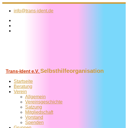
Zum
Inhalt
info@trans-ident.de
springen
Selbsthilfeorganisation
Trans-Ident e.V.
Startseite
Beratung
Verein
Allgemein
Vereins­geschichte
Satzung
Mitglied­schaft
Vorstand
Spenden
Gruppen