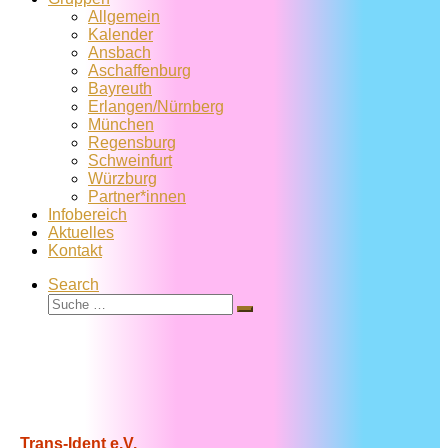
Allgemein
Kalender
Ansbach
Aschaffenburg
Bayreuth
Erlangen/Nürnberg
München
Regensburg
Schweinfurt
Würzburg
Partner*innen
Infobereich
Aktuelles
Kontakt
Search
Suche
Suche
…
Trans-Ident e.V.