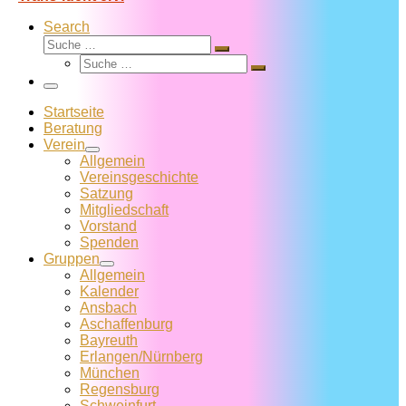
Search
Suche
Suche
Suche
…
Suche
…
Menü
Startseite
Beratung
Verein
Allgemein
Vereins­geschichte
Satzung
Mitglied­schaft
Vorstand
Spenden
Gruppen
Allgemein
Kalender
Ansbach
Aschaffenburg
Bayreuth
Erlangen/Nürnberg
München
Regensburg
Schweinfurt