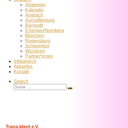
Allgemein
Kalender
Ansbach
Aschaffenburg
Bayreuth
Erlangen/Nürnberg
München
Regensburg
Schweinfurt
Würzburg
Partner*innen
Infobereich
Aktuelles
Kontakt
Search
Suche
Suche
…
Trans-Ident e.V.