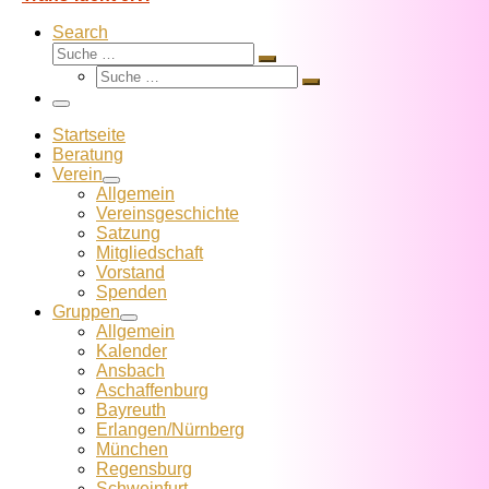
Search
Suche
Suche
Suche
…
Suche
…
Menü
Startseite
Beratung
Verein
Allgemein
Vereins­geschichte
Satzung
Mitglied­schaft
Vorstand
Spenden
Gruppen
Allgemein
Kalender
Ansbach
Aschaffenburg
Bayreuth
Erlangen/Nürnberg
München
Regensburg
Schweinfurt