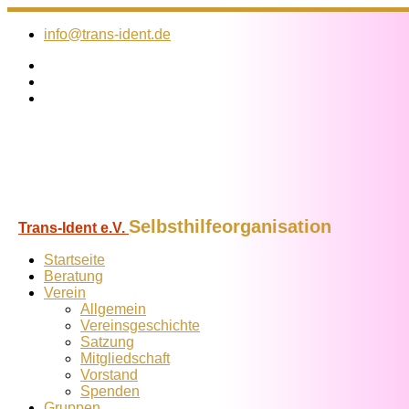
Zum
Inhalt
info@trans-ident.de
springen
Selbsthilfeorganisation
Trans-Ident e.V.
Startseite
Beratung
Verein
Allgemein
Vereins­geschichte
Satzung
Mitglied­schaft
Vorstand
Spenden
Gruppen