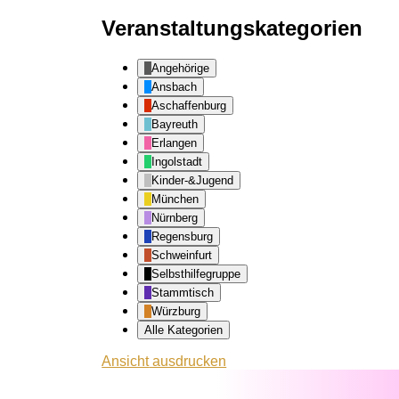
Veranstaltungskategorien
Angehörige
Ansbach
Aschaffenburg
Bayreuth
Erlangen
Ingolstadt
Kinder-&Jugend
München
Nürnberg
Regensburg
Schweinfurt
Selbsthilfegruppe
Stammtisch
Würzburg
Alle Kategorien
Ansicht
ausdrucken