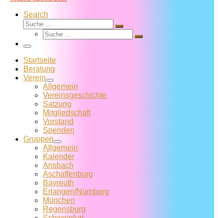
Search
Suche
Suche
Suche
…
Suche
…
Menü
Startseite
Beratung
Verein
Allgemein
Vereins­geschichte
Satzung
Mitglied­schaft
Vorstand
Spenden
Gruppen
Allgemein
Kalender
Ansbach
Aschaffenburg
Bayreuth
Erlangen/Nürnberg
München
Regensburg
Schweinfurt