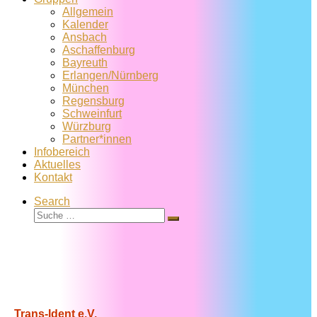
Allgemein
Kalender
Ansbach
Aschaffenburg
Bayreuth
Erlangen/Nürnberg
München
Regensburg
Schweinfurt
Würzburg
Partner*innen
Infobereich
Aktuelles
Kontakt
Search
Suche
Suche
…
Trans-Ident e.V.