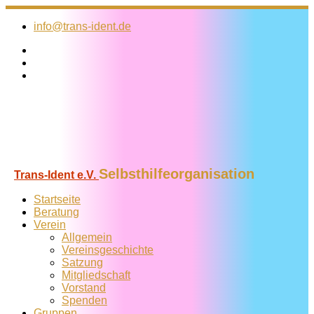
Zum
Inhalt
info@trans-ident.de
springen
Selbsthilfeorganisation
Trans-Ident e.V.
Startseite
Beratung
Verein
Allgemein
Vereins­geschichte
Satzung
Mitglied­schaft
Vorstand
Spenden
Gruppen