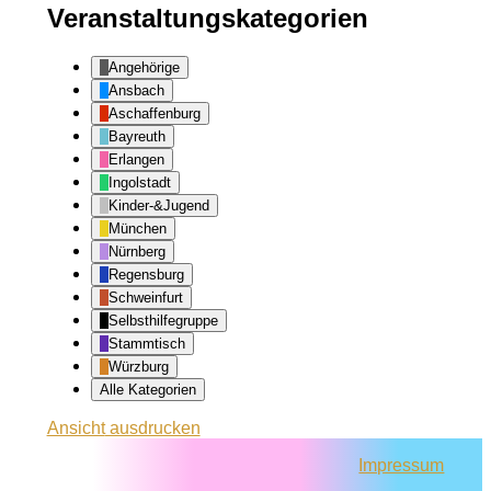
Veranstaltungskategorien
Angehörige
Ansbach
Aschaffenburg
Bayreuth
Erlangen
Ingolstadt
Kinder-&Jugend
München
Nürnberg
Regensburg
Schweinfurt
Selbsthilfegruppe
Stammtisch
Würzburg
Alle Kategorien
Ansicht
ausdrucken
Impressum