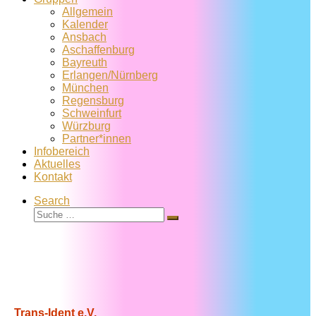
Allgemein
Kalender
Ansbach
Aschaffenburg
Bayreuth
Erlangen/Nürnberg
München
Regensburg
Schweinfurt
Würzburg
Partner*innen
Infobereich
Aktuelles
Kontakt
Search
Suche
Suche
…
Trans-Ident e.V.