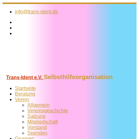
Zum
Inhalt
info@trans-ident.de
springen
Selbsthilfeorganisation
Trans-Ident e.V.
Startseite
Beratung
Verein
Allgemein
Vereins­geschichte
Satzung
Mitglied­schaft
Vorstand
Spenden
Gruppen