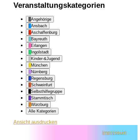
Veranstaltungskategorien
Angehörige
Ansbach
Aschaffenburg
Bayreuth
Erlangen
Ingolstadt
Kinder-&Jugend
München
Nürnberg
Regensburg
Schweinfurt
Selbsthilfegruppe
Stammtisch
Würzburg
Alle Kategorien
Ansicht
ausdrucken
Impressum