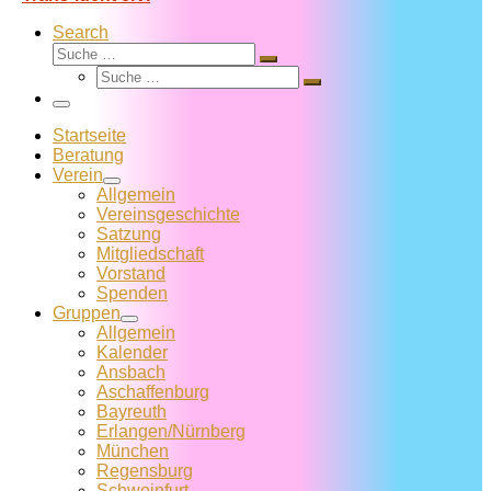
Search
Suche
Suche
Suche
…
Suche
…
Menü
Startseite
Beratung
Verein
Allgemein
Vereins­geschichte
Satzung
Mitglied­schaft
Vorstand
Spenden
Gruppen
Allgemein
Kalender
Ansbach
Aschaffenburg
Bayreuth
Erlangen/Nürnberg
München
Regensburg
Schweinfurt