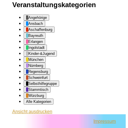
Veranstaltungskategorien
Angehörige
Ansbach
Aschaffenburg
Bayreuth
Erlangen
Ingolstadt
Kinder-&Jugend
München
Nürnberg
Regensburg
Schweinfurt
Selbsthilfegruppe
Stammtisch
Würzburg
Alle Kategorien
Ansicht
ausdrucken
Impressum