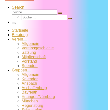
Search
Suche
Suche
Suche
…
Suche
…
Menü
Startseite
Beratung
Verein
Allgemein
Vereins­geschichte
Satzung
Mitglied­schaft
Vorstand
Spenden
Gruppen
Allgemein
Kalender
Ansbach
Aschaffenburg
Bayreuth
Erlangen/Nürnberg
München
Regensburg
Schweinfurt