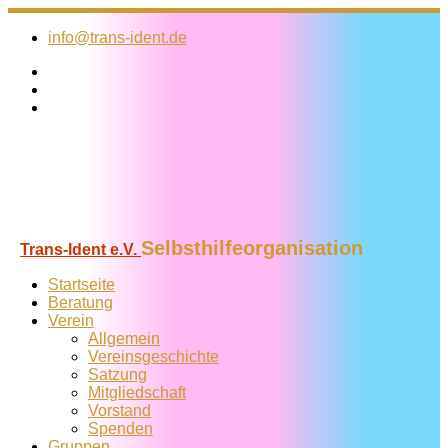
Zum
Inhalt
info@trans-ident.de
springen
Selbsthilfeorganisation
Trans-Ident e.V.
Startseite
Beratung
Verein
Allgemein
Vereins­geschichte
Satzung
Mitglied­schaft
Vorstand
Spenden
Gruppen