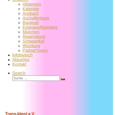
Allgemein
Kalender
Ansbach
Aschaffenburg
Bayreuth
Erlangen/Nürnberg
München
Regensburg
Schweinfurt
Würzburg
Partner*innen
Infobereich
Aktuelles
Kontakt
Search
Suche
Suche
…
Trans-Ident e.V.