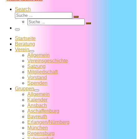
Search
Suche
Suche
Suche
…
Suche
…
Menü
Startseite
Beratung
Verein
Allgemein
Vereins­geschichte
Satzung
Mitglied­schaft
Vorstand
Spenden
Gruppen
Allgemein
Kalender
Ansbach
Aschaffenburg
Bayreuth
Erlangen/Nürnberg
München
Regensburg
Schweinfurt