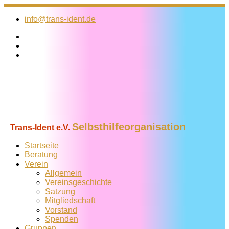
Zum
Inhalt
info@trans-ident.de
springen
Selbsthilfeorganisation
Trans-Ident e.V.
Startseite
Beratung
Verein
Allgemein
Vereins­geschichte
Satzung
Mitglied­schaft
Vorstand
Spenden
Gruppen