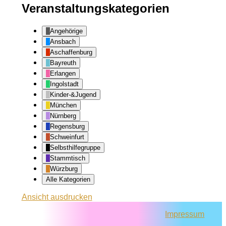
Veranstaltungskategorien
Angehörige
Ansbach
Aschaffenburg
Bayreuth
Erlangen
Ingolstadt
Kinder-&Jugend
München
Nürnberg
Regensburg
Schweinfurt
Selbsthilfegruppe
Stammtisch
Würzburg
Alle Kategorien
Ansicht
ausdrucken
Impressum