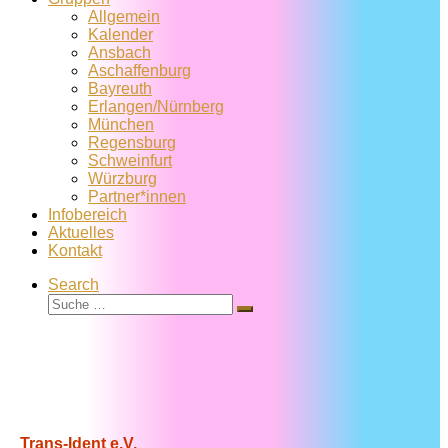
Allgemein
Kalender
Ansbach
Aschaffenburg
Bayreuth
Erlangen/Nürnberg
München
Regensburg
Schweinfurt
Würzburg
Partner*innen
Infobereich
Aktuelles
Kontakt
Search
Suche
Suche
…
Trans-Ident e.V.