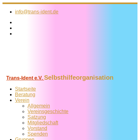
Zum
Inhalt
info@trans-ident.de
springen
Selbsthilfeorganisation
Trans-Ident e.V.
Startseite
Beratung
Verein
Allgemein
Vereins­geschichte
Satzung
Mitglied­schaft
Vorstand
Spenden
Gruppen