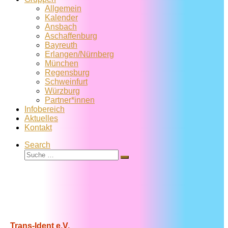
Allgemein
Kalender
Ansbach
Aschaffenburg
Bayreuth
Erlangen/Nürnberg
München
Regensburg
Schweinfurt
Würzburg
Partner*innen
Infobereich
Aktuelles
Kontakt
Search
Suche
Suche
…
Trans-Ident e.V.