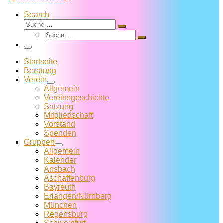
Search
Suche
Suche
Suche
…
Suche
…
Menü
Startseite
Beratung
Verein
Allgemein
Vereins­geschichte
Satzung
Mitglied­schaft
Vorstand
Spenden
Gruppen
Allgemein
Kalender
Ansbach
Aschaffenburg
Bayreuth
Erlangen/Nürnberg
München
Regensburg
Schweinfurt