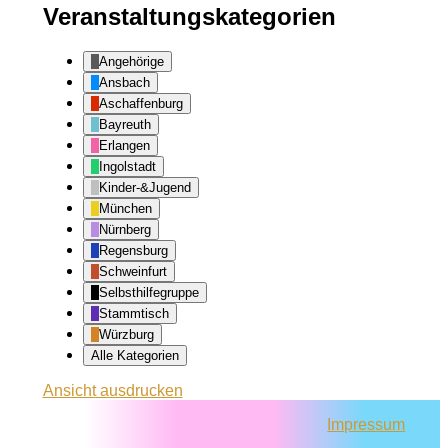
Veranstaltungskategorien
Angehörige
Ansbach
Aschaffenburg
Bayreuth
Erlangen
Ingolstadt
Kinder-&Jugend
München
Nürnberg
Regensburg
Schweinfurt
Selbsthilfegruppe
Stammtisch
Würzburg
Alle Kategorien
Ansicht
ausdrucken
Impressum