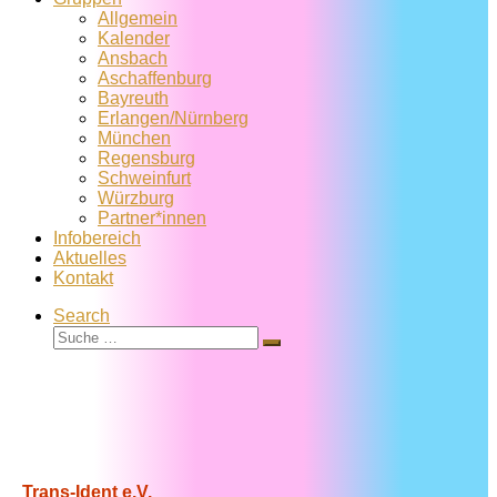
Allgemein
Kalender
Ansbach
Aschaffenburg
Bayreuth
Erlangen/Nürnberg
München
Regensburg
Schweinfurt
Würzburg
Partner*innen
Infobereich
Aktuelles
Kontakt
Search
Suche
Suche
…
Trans-Ident e.V.