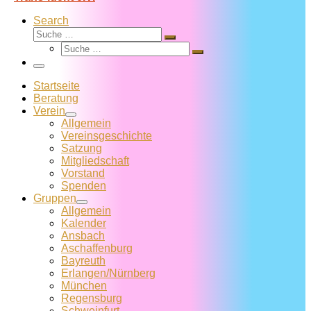
Search
Suche
Suche
Suche
…
Suche
…
Menü
Startseite
Beratung
Verein
Allgemein
Vereins­geschichte
Satzung
Mitglied­schaft
Vorstand
Spenden
Gruppen
Allgemein
Kalender
Ansbach
Aschaffenburg
Bayreuth
Erlangen/Nürnberg
München
Regensburg
Schweinfurt