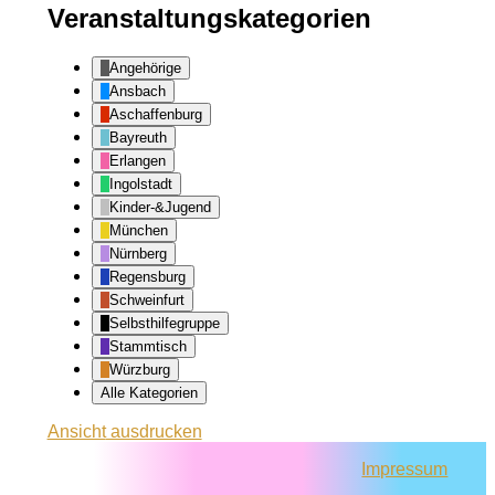
Veranstaltungskategorien
Angehörige
Ansbach
Aschaffenburg
Bayreuth
Erlangen
Ingolstadt
Kinder-&Jugend
München
Nürnberg
Regensburg
Schweinfurt
Selbsthilfegruppe
Stammtisch
Würzburg
Alle Kategorien
Ansicht
ausdrucken
Impressum