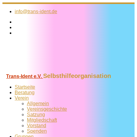
Zum
Inhalt
info@trans-ident.de
springen
Selbsthilfeorganisation
Trans-Ident e.V.
Startseite
Beratung
Verein
Allgemein
Vereins­geschichte
Satzung
Mitglied­schaft
Vorstand
Spenden
Gruppen