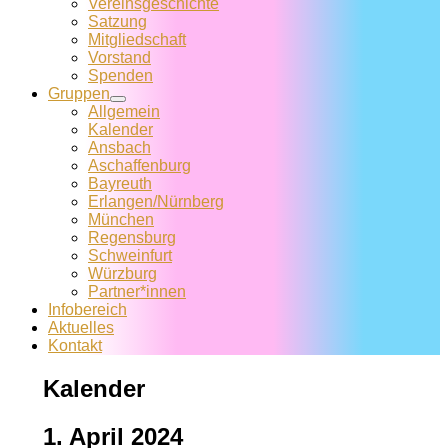
Vereins­geschichte
Satzung
Mitglied­schaft
Vorstand
Spenden
Gruppen
Allgemein
Kalender
Ansbach
Aschaffenburg
Bayreuth
Erlangen/Nürnberg
München
Regensburg
Schweinfurt
Würzburg
Partner*innen
Infobereich
Aktuelles
Kontakt
Kalender
1. April 2024