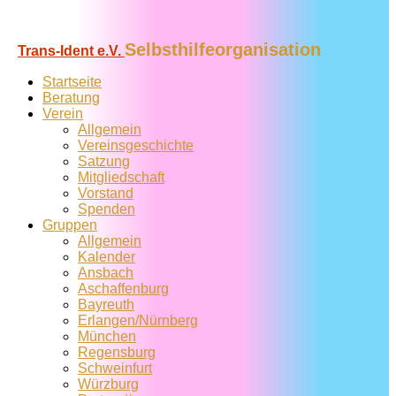
Selbsthilfeorganisation
Trans-Ident e.V.
Startseite
Beratung
Verein
Allgemein
Vereins­geschichte
Satzung
Mitglied­schaft
Vorstand
Spenden
Gruppen
Allgemein
Kalender
Ansbach
Aschaffenburg
Bayreuth
Erlangen/Nürnberg
München
Regensburg
Schweinfurt
Würzburg