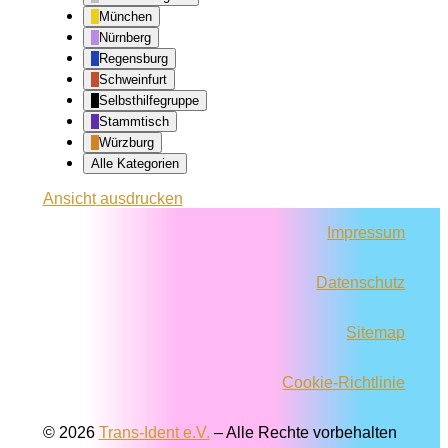
München
Nürnberg
Regensburg
Schweinfurt
Selbsthilfegruppe
Stammtisch
Würzburg
Alle Kategorien
Ansicht
ausdrucken
Impressum
Datenschutz
Sitemap
Cookie-Richtlinie
© 2026
Trans-Ident e.V.
–
Alle Rechte vorbehalten