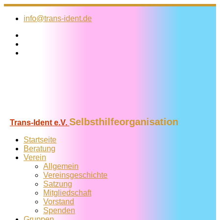
Zum
Inhalt
info@trans-ident.de
springen
Selbsthilfeorganisation
Trans-Ident e.V.
Startseite
Beratung
Verein
Allgemein
Vereins­geschichte
Satzung
Mitglied­schaft
Vorstand
Spenden
Gruppen