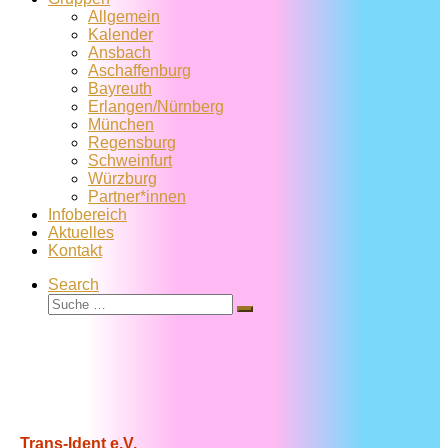
Allgemein
Kalender
Ansbach
Aschaffenburg
Bayreuth
Erlangen/Nürnberg
München
Regensburg
Schweinfurt
Würzburg
Partner*innen
Infobereich
Aktuelles
Kontakt
Search
Suche
Suche
…
Trans-Ident e.V.