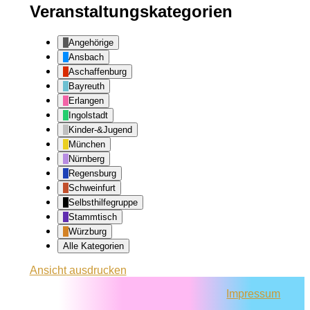
Veranstaltungskategorien
Angehörige
Ansbach
Aschaffenburg
Bayreuth
Erlangen
Ingolstadt
Kinder-&Jugend
München
Nürnberg
Regensburg
Schweinfurt
Selbsthilfegruppe
Stammtisch
Würzburg
Alle Kategorien
Ansicht
ausdrucken
Impressum