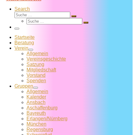
Search
Suche
Suche
Suche
…
Suche
…
Menü
Startseite
Beratung
Verein
Allgemein
Vereins­geschichte
Satzung
Mitglied­schaft
Vorstand
Spenden
Gruppen
Allgemein
Kalender
Ansbach
Aschaffenburg
Bayreuth
Erlangen/Nürnberg
München
Regensburg
Schweinfurt