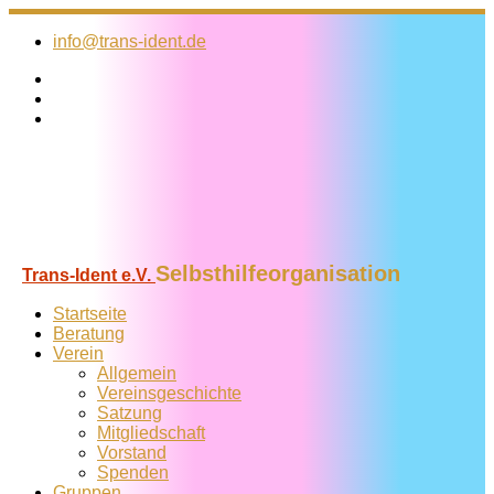
Zum
Inhalt
info@trans-ident.de
springen
Selbsthilfeorganisation
Trans-Ident e.V.
Startseite
Beratung
Verein
Allgemein
Vereins­geschichte
Satzung
Mitglied­schaft
Vorstand
Spenden
Gruppen