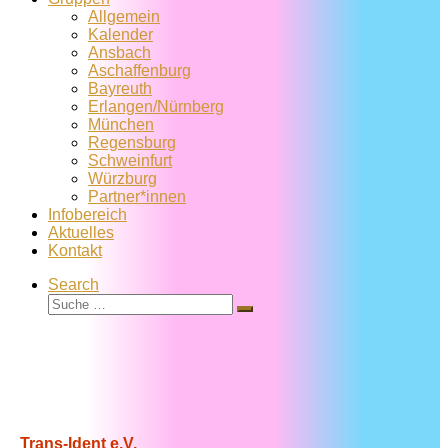
Allgemein
Kalender
Ansbach
Aschaffenburg
Bayreuth
Erlangen/Nürnberg
München
Regensburg
Schweinfurt
Würzburg
Partner*innen
Infobereich
Aktuelles
Kontakt
Search
Suche
Suche
…
Trans-Ident e.V.