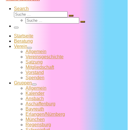
Search
Suche
Suche
Suche
…
Suche
…
Menü
Startseite
Beratung
Verein
Allgemein
Vereins­geschichte
Satzung
Mitglied­schaft
Vorstand
Spenden
Gruppen
Allgemein
Kalender
Ansbach
Aschaffenburg
Bayreuth
Erlangen/Nürnberg
München
Regensburg
Schweinfurt