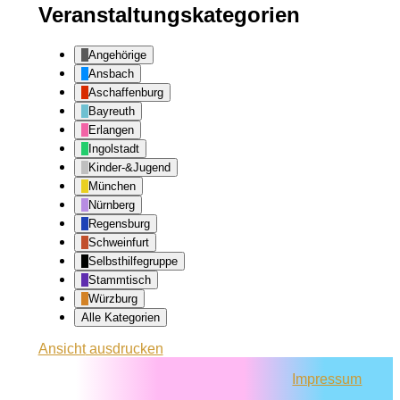
Veranstaltungskategorien
Angehörige
Ansbach
Aschaffenburg
Bayreuth
Erlangen
Ingolstadt
Kinder-&Jugend
München
Nürnberg
Regensburg
Schweinfurt
Selbsthilfegruppe
Stammtisch
Würzburg
Alle Kategorien
Ansicht
ausdrucken
Impressum