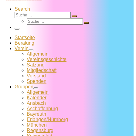
Search
Suche
Suche
Suche
…
Suche
…
Menü
Startseite
Beratung
Verein
Allgemein
Vereins­geschichte
Satzung
Mitglied­schaft
Vorstand
Spenden
Gruppen
Allgemein
Kalender
Ansbach
Aschaffenburg
Bayreuth
Erlangen/Nürnberg
München
Regensburg
Schweinfurt