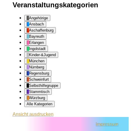
Veranstaltungskategorien
Angehörige
Ansbach
Aschaffenburg
Bayreuth
Erlangen
Ingolstadt
Kinder-&Jugend
München
Nürnberg
Regensburg
Schweinfurt
Selbsthilfegruppe
Stammtisch
Würzburg
Alle Kategorien
Ansicht
ausdrucken
Impressum