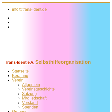
Zum
Inhalt
info@trans-ident.de
springen
Selbsthilfeorganisation
Trans-Ident e.V.
Startseite
Beratung
Verein
Allgemein
Vereins­geschichte
Satzung
Mitglied­schaft
Vorstand
Spenden
Gruppen