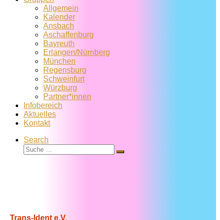
Allgemein
Kalender
Ansbach
Aschaffenburg
Bayreuth
Erlangen/Nürnberg
München
Regensburg
Schweinfurt
Würzburg
Partner*innen
Infobereich
Aktuelles
Kontakt
Search
Suche
Suche
…
Trans-Ident e.V.