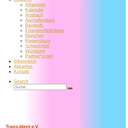
Allgemein
Kalender
Ansbach
Aschaffenburg
Bayreuth
Erlangen/Nürnberg
München
Regensburg
Schweinfurt
Würzburg
Partner*innen
Infobereich
Aktuelles
Kontakt
Search
Suche
Suche
…
Trans-Ident e.V.