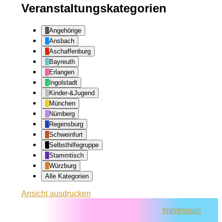
Veranstaltungskategorien
Angehörige
Ansbach
Aschaffenburg
Bayreuth
Erlangen
Ingolstadt
Kinder-&Jugend
München
Nürnberg
Regensburg
Schweinfurt
Selbsthilfegruppe
Stammtisch
Würzburg
Alle Kategorien
Ansicht
ausdrucken
Impressum