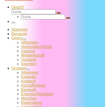
Search
Suche
Suche
Suche
…
Suche
…
Menü
Startseite
Beratung
Verein
Allgemein
Vereins­geschichte
Satzung
Mitglied­schaft
Vorstand
Spenden
Gruppen
Allgemein
Kalender
Ansbach
Aschaffenburg
Bayreuth
Erlangen/Nürnberg
München
Regensburg
Schweinfurt