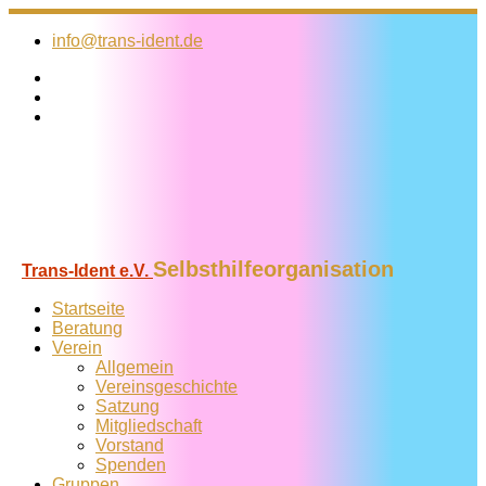
Zum
Inhalt
info@trans-ident.de
springen
Selbsthilfeorganisation
Trans-Ident e.V.
Startseite
Beratung
Verein
Allgemein
Vereins­geschichte
Satzung
Mitglied­schaft
Vorstand
Spenden
Gruppen