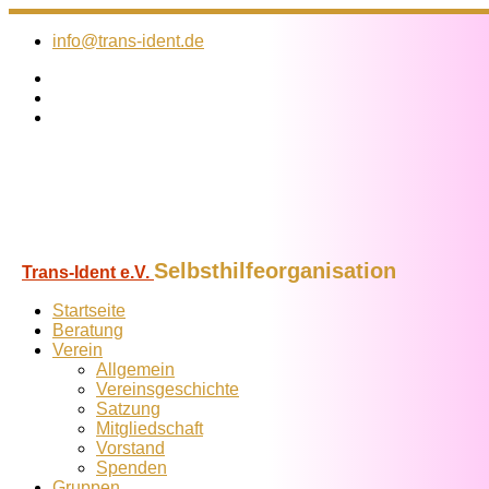
Zum
Inhalt
info@trans-ident.de
springen
Selbsthilfeorganisation
Trans-Ident e.V.
Startseite
Beratung
Verein
Allgemein
Vereins­geschichte
Satzung
Mitglied­schaft
Vorstand
Spenden
Gruppen