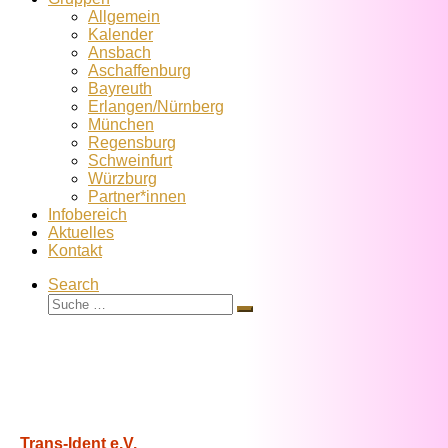
Allgemein
Kalender
Ansbach
Aschaffenburg
Bayreuth
Erlangen/Nürnberg
München
Regensburg
Schweinfurt
Würzburg
Partner*innen
Infobereich
Aktuelles
Kontakt
Search
Suche
Suche
…
Trans-Ident e.V.