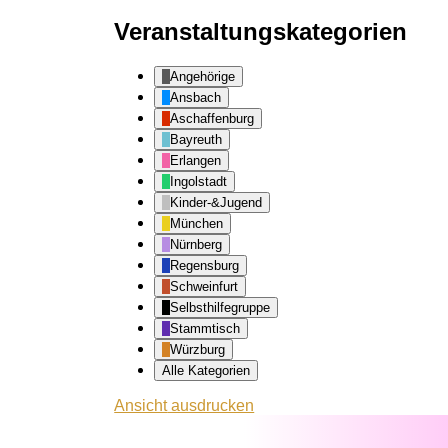
Veranstaltungskategorien
Angehörige
Ansbach
Aschaffenburg
Bayreuth
Erlangen
Ingolstadt
Kinder-&Jugend
München
Nürnberg
Regensburg
Schweinfurt
Selbsthilfegruppe
Stammtisch
Würzburg
Alle Kategorien
Ansicht
ausdrucken