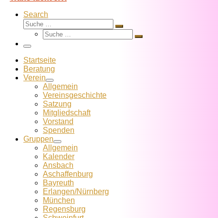
Search
Suche
Suche
Suche
…
Suche
…
Menü
Startseite
Beratung
Verein
Allgemein
Vereins­geschichte
Satzung
Mitglied­schaft
Vorstand
Spenden
Gruppen
Allgemein
Kalender
Ansbach
Aschaffenburg
Bayreuth
Erlangen/Nürnberg
München
Regensburg
Schweinfurt