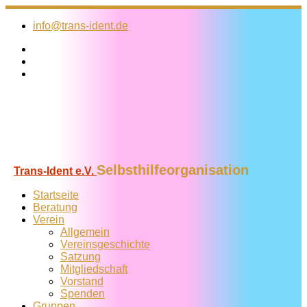
Zum
Inhalt
info@trans-ident.de
springen
Selbsthilfeorganisation
Trans-Ident e.V.
Startseite
Beratung
Verein
Allgemein
Vereins­geschichte
Satzung
Mitglied­schaft
Vorstand
Spenden
Gruppen