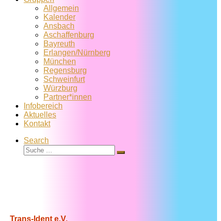
Allgemein
Kalender
Ansbach
Aschaffenburg
Bayreuth
Erlangen/Nürnberg
München
Regensburg
Schweinfurt
Würzburg
Partner*innen
Infobereich
Aktuelles
Kontakt
Search
Suche
Suche
…
Trans-Ident e.V.