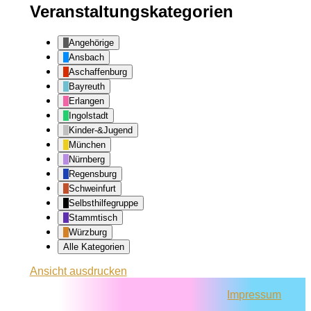
Veranstaltungskategorien
Angehörige
Ansbach
Aschaffenburg
Bayreuth
Erlangen
Ingolstadt
Kinder-&Jugend
München
Nürnberg
Regensburg
Schweinfurt
Selbsthilfegruppe
Stammtisch
Würzburg
Alle Kategorien
Ansicht
ausdrucken
Impressum