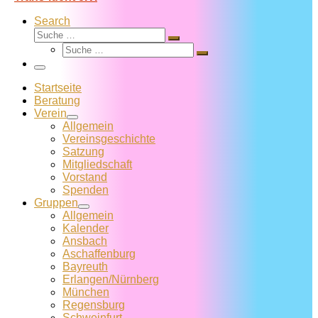
Search
Suche
Suche
Suche
…
Suche
…
Menü
Startseite
Beratung
Verein
Allgemein
Vereins­geschichte
Satzung
Mitglied­schaft
Vorstand
Spenden
Gruppen
Allgemein
Kalender
Ansbach
Aschaffenburg
Bayreuth
Erlangen/Nürnberg
München
Regensburg
Schweinfurt