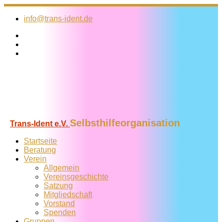
Zum
Inhalt
info@trans-ident.de
springen
Selbsthilfeorganisation
Trans-Ident e.V.
Startseite
Beratung
Verein
Allgemein
Vereins­geschichte
Satzung
Mitglied­schaft
Vorstand
Spenden
Gruppen