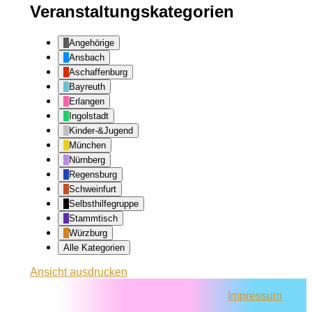
Veranstaltungskategorien
Angehörige
Ansbach
Aschaffenburg
Bayreuth
Erlangen
Ingolstadt
Kinder-&Jugend
München
Nürnberg
Regensburg
Schweinfurt
Selbsthilfegruppe
Stammtisch
Würzburg
Alle Kategorien
Ansicht
ausdrucken
Impressum