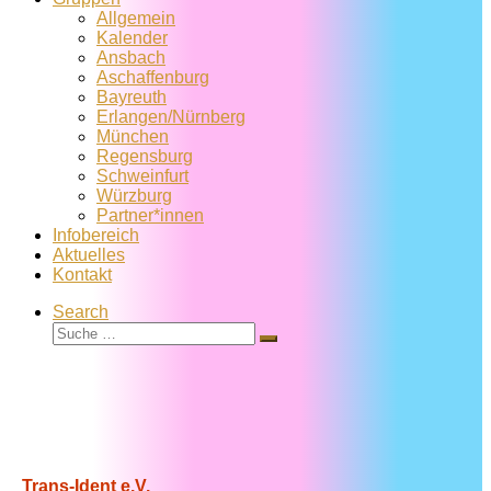
Allgemein
Kalender
Ansbach
Aschaffenburg
Bayreuth
Erlangen/Nürnberg
München
Regensburg
Schweinfurt
Würzburg
Partner*innen
Infobereich
Aktuelles
Kontakt
Search
Suche
Suche
…
Trans-Ident e.V.