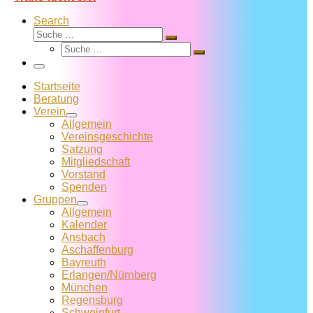
Search
Suche
Suche
Suche
…
Suche
…
Menü
Startseite
Beratung
Verein
Allgemein
Vereins­geschichte
Satzung
Mitglied­schaft
Vorstand
Spenden
Gruppen
Allgemein
Kalender
Ansbach
Aschaffenburg
Bayreuth
Erlangen/Nürnberg
München
Regensburg
Schweinfurt