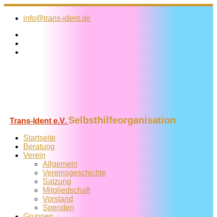
Zum
Inhalt
info@trans-ident.de
springen
Selbsthilfeorganisation
Trans-Ident e.V.
Startseite
Beratung
Verein
Allgemein
Vereins­geschichte
Satzung
Mitglied­schaft
Vorstand
Spenden
Gruppen