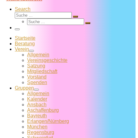
Search
Suche
Suche
Suche
…
Suche
…
Menü
Startseite
Beratung
Verein
Allgemein
Vereins­geschichte
Satzung
Mitglied­schaft
Vorstand
Spenden
Gruppen
Allgemein
Kalender
Ansbach
Aschaffenburg
Bayreuth
Erlangen/Nürnberg
München
Regensburg
Schweinfurt