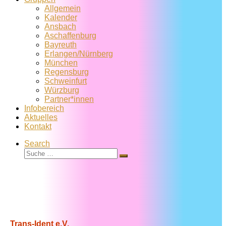
Allgemein
Kalender
Ansbach
Aschaffenburg
Bayreuth
Erlangen/Nürnberg
München
Regensburg
Schweinfurt
Würzburg
Partner*innen
Infobereich
Aktuelles
Kontakt
Search
Suche
Suche
…
Trans-Ident e.V.