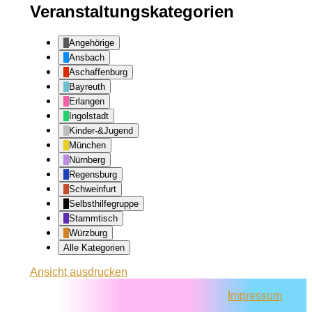
Veranstaltungskategorien
Angehörige
Ansbach
Aschaffenburg
Bayreuth
Erlangen
Ingolstadt
Kinder-&Jugend
München
Nürnberg
Regensburg
Schweinfurt
Selbsthilfegruppe
Stammtisch
Würzburg
Alle Kategorien
Ansicht
ausdrucken
Impressum