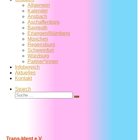
Allgemein
Kalender
Ansbach
Aschaffenburg
Bayreuth
Erlangen/Nürnberg
München
Regensburg
Schweinfurt
Würzburg
Partner*innen
Infobereich
Aktuelles
Kontakt
Search
Suche
Suche
…
Trans-Ident e.V.