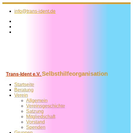
Zum
Inhalt
info@trans-ident.de
springen
Selbsthilfeorganisation
Trans-Ident e.V.
Startseite
Beratung
Verein
Allgemein
Vereins­geschichte
Satzung
Mitglied­schaft
Vorstand
Spenden
Gruppen