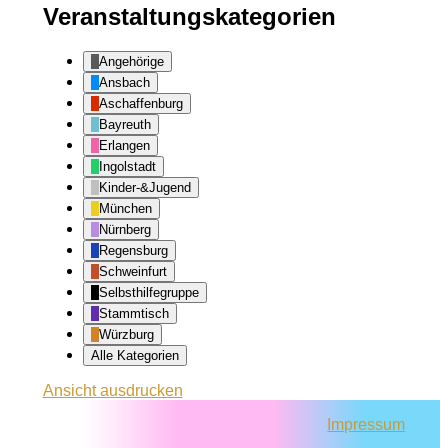
Veranstaltungskategorien
Angehörige
Ansbach
Aschaffenburg
Bayreuth
Erlangen
Ingolstadt
Kinder-&Jugend
München
Nürnberg
Regensburg
Schweinfurt
Selbsthilfegruppe
Stammtisch
Würzburg
Alle Kategorien
Ansicht
ausdrucken
Impressum