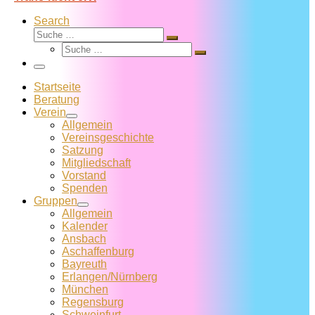
Search
Suche
Suche
Suche
…
Suche
…
Menü
Startseite
Beratung
Verein
Allgemein
Vereins­geschichte
Satzung
Mitglied­schaft
Vorstand
Spenden
Gruppen
Allgemein
Kalender
Ansbach
Aschaffenburg
Bayreuth
Erlangen/Nürnberg
München
Regensburg
Schweinfurt