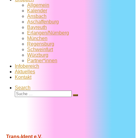
Allgemein
Kalender
Ansbach
Aschaffenburg
Bayreuth
Erlangen/Nürnberg
München
Regensburg
Schweinfurt
Würzburg
Partner*innen
Infobereich
Aktuelles
Kontakt
Search
Suche
Suche
…
Trans-Ident e.V.