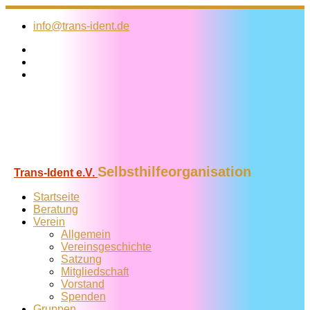
Zum
Inhalt
info@trans-ident.de
springen
Selbsthilfeorganisation
Trans-Ident e.V.
Startseite
Beratung
Verein
Allgemein
Vereins­geschichte
Satzung
Mitglied­schaft
Vorstand
Spenden
Gruppen