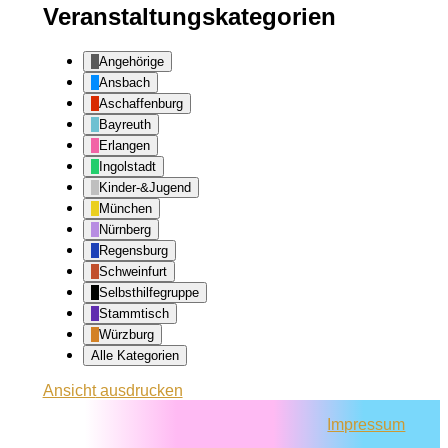
Veranstaltungskategorien
Angehörige
Ansbach
Aschaffenburg
Bayreuth
Erlangen
Ingolstadt
Kinder-&Jugend
München
Nürnberg
Regensburg
Schweinfurt
Selbsthilfegruppe
Stammtisch
Würzburg
Alle Kategorien
Ansicht
ausdrucken
Impressum