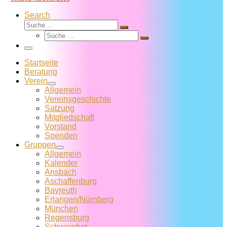
Search
Suche
Suche
Suche
…
Suche
…
Menü
Startseite
Beratung
Verein
Allgemein
Vereins­geschichte
Satzung
Mitglied­schaft
Vorstand
Spenden
Gruppen
Allgemein
Kalender
Ansbach
Aschaffenburg
Bayreuth
Erlangen/Nürnberg
München
Regensburg
Schweinfurt