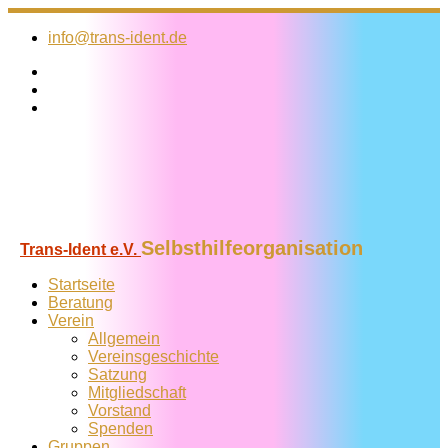
Zum
Inhalt
info@trans-ident.de
springen
Selbsthilfeorganisation
Trans-Ident e.V.
Startseite
Beratung
Verein
Allgemein
Vereins­geschichte
Satzung
Mitglied­schaft
Vorstand
Spenden
Gruppen