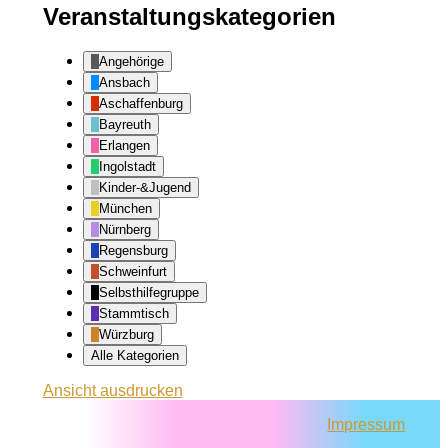
Veranstaltungskategorien
Angehörige
Ansbach
Aschaffenburg
Bayreuth
Erlangen
Ingolstadt
Kinder-&Jugend
München
Nürnberg
Regensburg
Schweinfurt
Selbsthilfegruppe
Stammtisch
Würzburg
Alle Kategorien
Ansicht
ausdrucken
Impressum