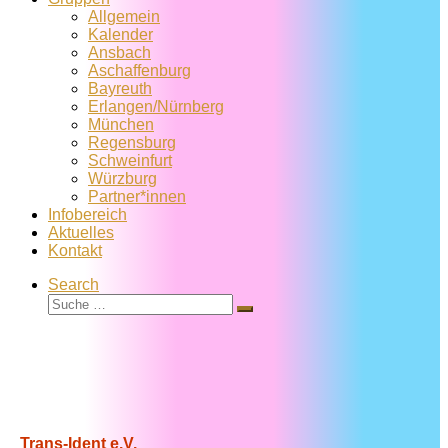
Allgemein
Kalender
Ansbach
Aschaffenburg
Bayreuth
Erlangen/Nürnberg
München
Regensburg
Schweinfurt
Würzburg
Partner*innen
Infobereich
Aktuelles
Kontakt
Search
Suche
Suche
…
Trans-Ident e.V.