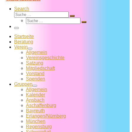
Search
Suche
Suche
Suche
…
Suche
…
Menü
Startseite
Beratung
Verein
Allgemein
Vereins­geschichte
Satzung
Mitglied­schaft
Vorstand
Spenden
Gruppen
Allgemein
Kalender
Ansbach
Aschaffenburg
Bayreuth
Erlangen/Nürnberg
München
Regensburg
Schweinfurt