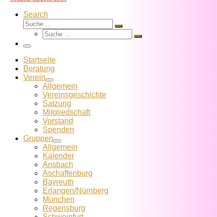
Search
Suche
Suche
Suche
…
Suche
…
Menü
Startseite
Beratung
Verein
Allgemein
Vereins­geschichte
Satzung
Mitglied­schaft
Vorstand
Spenden
Gruppen
Allgemein
Kalender
Ansbach
Aschaffenburg
Bayreuth
Erlangen/Nürnberg
München
Regensburg
Schweinfurt