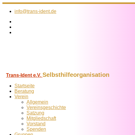
Zum
Inhalt
info@trans-ident.de
springen
Selbsthilfeorganisation
Trans-Ident e.V.
Startseite
Beratung
Verein
Allgemein
Vereins­geschichte
Satzung
Mitglied­schaft
Vorstand
Spenden
Gruppen