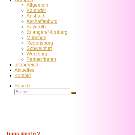
Allgemein
Kalender
Ansbach
Aschaffenburg
Bayreuth
Erlangen/Nürnberg
München
Regensburg
Schweinfurt
Würzburg
Partner*innen
Infobereich
Aktuelles
Kontakt
Search
Suche
Suche
…
Trans-Ident e.V.