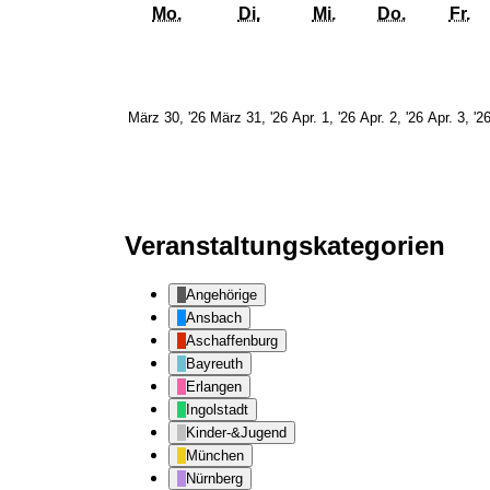
Montag
Dienstag
Mittwoch
Donnerst
Fr
Mo.
Di.
Mi.
Do.
Fr.
30.
31.
1.
2.
März 30, '26
März 31, '26
Apr. 1, '26
Apr. 2, '26
Apr. 3, '2
März
März
April
April
2026
2026
2026
2026
Veranstaltungskategorien
Angehörige
Ansbach
Aschaffenburg
Bayreuth
Erlangen
Ingolstadt
Kinder-&Jugend
München
Nürnberg