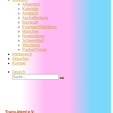
Allgemein
Kalender
Ansbach
Aschaffenburg
Bayreuth
Erlangen/Nürnberg
München
Regensburg
Schweinfurt
Würzburg
Partner*innen
Infobereich
Aktuelles
Kontakt
Search
Suche
Suche
…
Trans-Ident e.V.