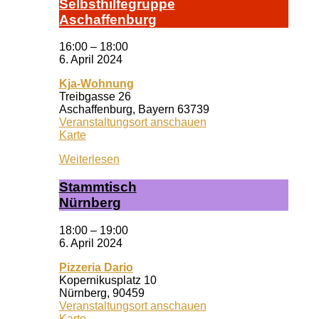
Selbst­hil­fe­grup­pe
A­schaf­fen­burg
16:00
–
18:00
6. April 2024
Kja-Wohnung
Treibgasse 26
Aschaffenburg
,
Bayern
63739
Veranstaltungsort anschauen
Kja-
Karte
Wohnung
Weiterlesen
Stamm­tisch
Nürn­berg
18:00
–
19:00
6. April 2024
Pizzeria Dario
Kopernikusplatz 10
Nürnberg
,
90459
Veranstaltungsort anschauen
Pizzeria
Karte