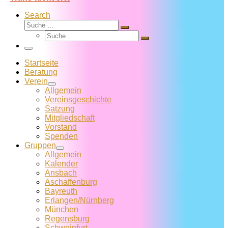
Search
Suche
Suche
Suche
…
Suche
…
Menü
Startseite
Beratung
Verein
Allgemein
Vereins­geschichte
Satzung
Mitglied­schaft
Vorstand
Spenden
Gruppen
Allgemein
Kalender
Ansbach
Aschaffenburg
Bayreuth
Erlangen/Nürnberg
München
Regensburg
Schweinfurt