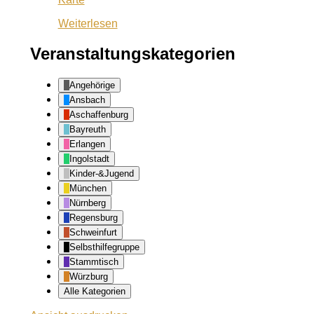
Dario
Weiterlesen
Veranstaltungskategorien
Angehörige
Ansbach
Aschaffenburg
Bayreuth
Erlangen
Ingolstadt
Kinder-&Jugend
München
Nürnberg
Regensburg
Schweinfurt
Selbsthilfegruppe
Stammtisch
Würzburg
Alle Kategorien