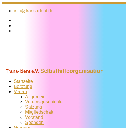
Zum
Inhalt
info@trans-ident.de
springen
Selbsthilfeorganisation
Trans-Ident e.V.
Startseite
Beratung
Verein
Allgemein
Vereins­geschichte
Satzung
Mitglied­schaft
Vorstand
Spenden
Gruppen