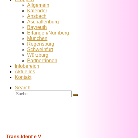
Allgemein
Kalender
Ansbach
Aschaffenburg
Bayreuth
Erlangen/Nürnberg
München
Regensburg
Schweinfurt
Würzburg
Partner*innen
Infobereich
Aktuelles
Kontakt
Search
Suche
Suche
…
Trans-Ident e.V.