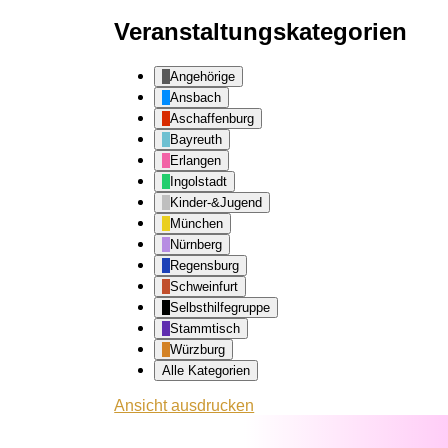
Veranstaltungskategorien
Angehörige
Ansbach
Aschaffenburg
Bayreuth
Erlangen
Ingolstadt
Kinder-&Jugend
München
Nürnberg
Regensburg
Schweinfurt
Selbsthilfegruppe
Stammtisch
Würzburg
Alle Kategorien
Ansicht
ausdrucken