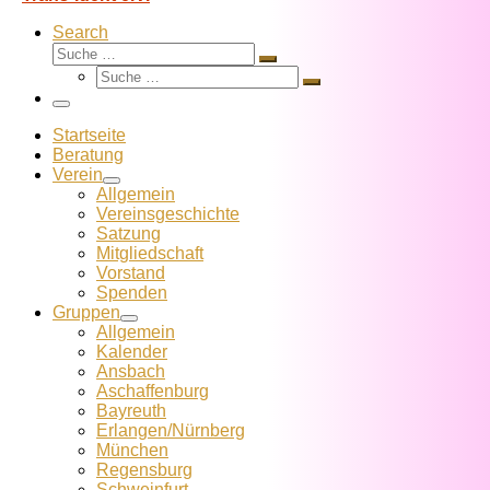
Search
Suche
Suche
Suche
…
Suche
…
Menü
Startseite
Beratung
Verein
Allgemein
Vereins­geschichte
Satzung
Mitglied­schaft
Vorstand
Spenden
Gruppen
Allgemein
Kalender
Ansbach
Aschaffenburg
Bayreuth
Erlangen/Nürnberg
München
Regensburg
Schweinfurt