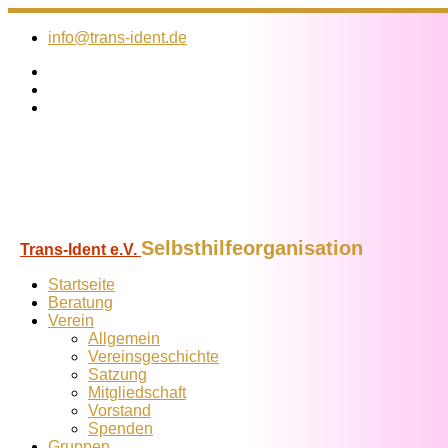
Zum
Inhalt
info@trans-ident.de
springen
Selbsthilfeorganisation
Trans-Ident e.V.
Startseite
Beratung
Verein
Allgemein
Vereins­geschichte
Satzung
Mitglied­schaft
Vorstand
Spenden
Gruppen