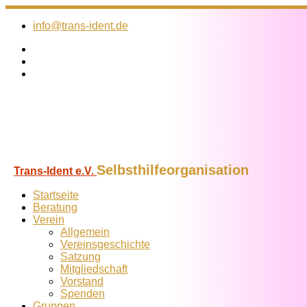
Zum
Inhalt
info@trans-ident.de
springen
Selbsthilfeorganisation
Trans-Ident e.V.
Startseite
Beratung
Verein
Allgemein
Vereins­geschichte
Satzung
Mitglied­schaft
Vorstand
Spenden
Gruppen