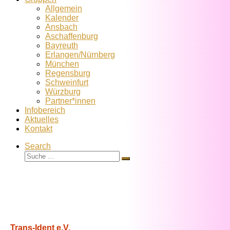
Allgemein
Kalender
Ansbach
Aschaffenburg
Bayreuth
Erlangen/Nürnberg
München
Regensburg
Schweinfurt
Würzburg
Partner*innen
Infobereich
Aktuelles
Kontakt
Search
Suche
Suche
…
Trans-Ident e.V.