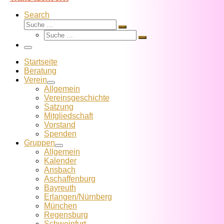
Search
Suche
Suche
Suche
…
Suche
…
Menü
Startseite
Beratung
Verein
Allgemein
Vereins­geschichte
Satzung
Mitglied­schaft
Vorstand
Spenden
Gruppen
Allgemein
Kalender
Ansbach
Aschaffenburg
Bayreuth
Erlangen/Nürnberg
München
Regensburg
Schweinfurt