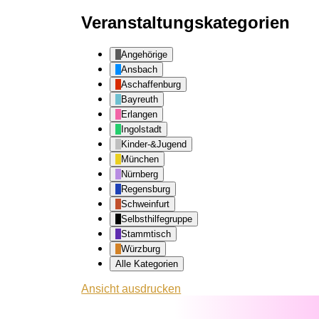
Veranstaltungskategorien
Angehörige
Ansbach
Aschaffenburg
Bayreuth
Erlangen
Ingolstadt
Kinder-&Jugend
München
Nürnberg
Regensburg
Schweinfurt
Selbsthilfegruppe
Stammtisch
Würzburg
Alle Kategorien
Ansicht
ausdrucken