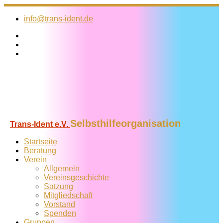
Zum
Inhalt
info@trans-ident.de
springen
Selbsthilfeorganisation
Trans-Ident e.V.
Startseite
Beratung
Verein
Allgemein
Vereins­geschichte
Satzung
Mitglied­schaft
Vorstand
Spenden
Gruppen