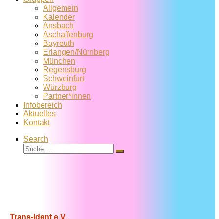
Allgemein
Kalender
Ansbach
Aschaffenburg
Bayreuth
Erlangen/Nürnberg
München
Regensburg
Schweinfurt
Würzburg
Partner*innen
Infobereich
Aktuelles
Kontakt
Search
Suche
Suche
…
Trans-Ident e.V.