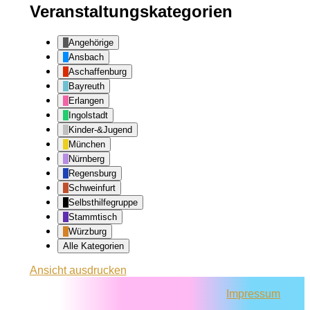
Veranstaltungskategorien
Angehörige
Ansbach
Aschaffenburg
Bayreuth
Erlangen
Ingolstadt
Kinder-&Jugend
München
Nürnberg
Regensburg
Schweinfurt
Selbsthilfegruppe
Stammtisch
Würzburg
Alle Kategorien
Ansicht
ausdrucken
Impressum