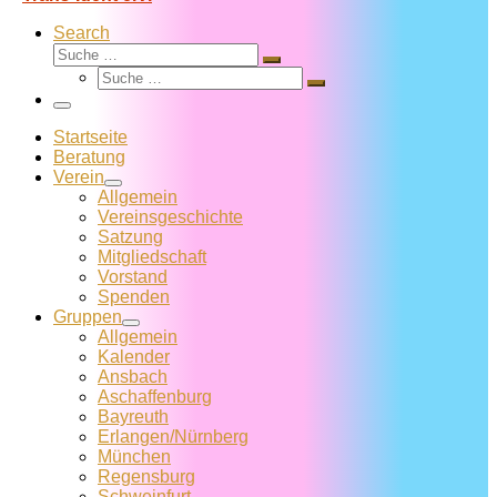
Search
Suche
Suche
Suche
…
Suche
…
Menü
Startseite
Beratung
Verein
Allgemein
Vereins­geschichte
Satzung
Mitglied­schaft
Vorstand
Spenden
Gruppen
Allgemein
Kalender
Ansbach
Aschaffenburg
Bayreuth
Erlangen/Nürnberg
München
Regensburg
Schweinfurt